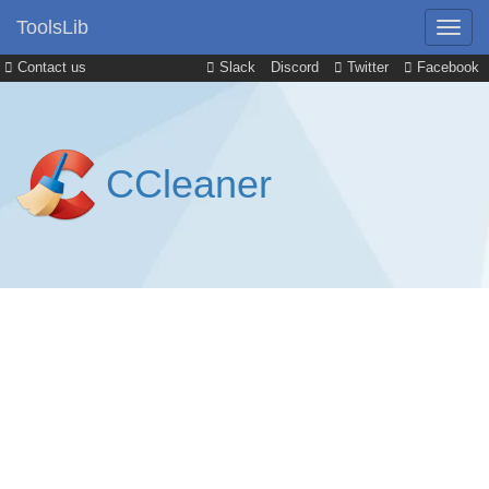
ToolsLib
Contact us
Slack
Discord
Twitter
Facebook
CCleaner