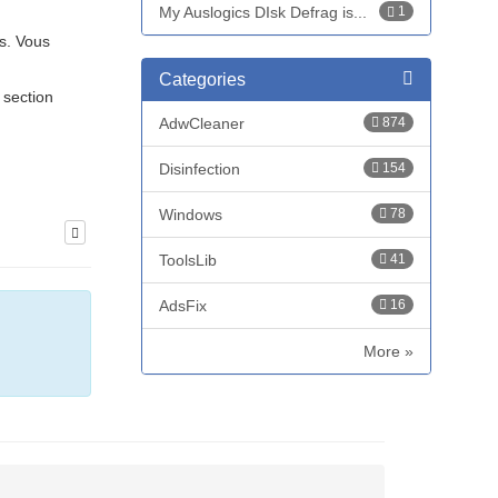
My Auslogics DIsk Defrag is...
1
ws. Vous
Categories
 section
AdwCleaner
874
Disinfection
154
Windows
78
ToolsLib
41
AdsFix
16
More »