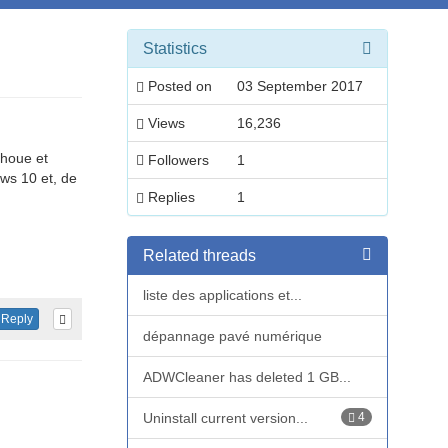
Statistics
Posted on
03 September 2017
Views
16,236
choue et
Followers
1
ws 10 et, de
Replies
1
Related threads
liste des applications et...
Reply
dépannage pavé numérique
ADWCleaner has deleted 1 GB...
Uninstall current version...
4