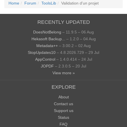
Home
Forum
ToolsLib
Validation d'un projet
RECENTLY UPDATED
DoesNotBelong
– 11.9.5 – 06 Aug
Hekasoft Backup...
– 1.2.0 – 04 Aug
Metadata++
– 3.00.2 – 02 Aug
StopUpdates10
– 4.8.2026.729 – 29 Jul
AppControl
– 1.4.0.414 – 24 Jul
JOPDF
– 2.3.0.5 – 20 Jul
View more »
EXPLORE
About
Contact us
Support us
Status
FAQ