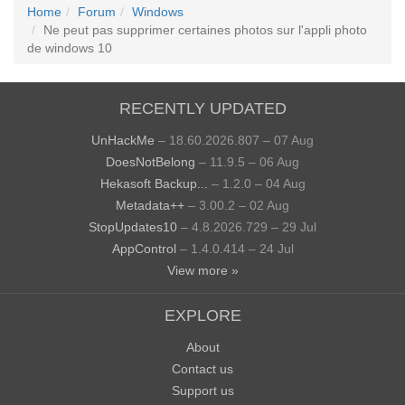
Home
Forum
Windows
Ne peut pas supprimer certaines photos sur l'appli photo
de windows 10
RECENTLY UPDATED
UnHackMe
– 18.60.2026.807 – 07 Aug
DoesNotBelong
– 11.9.5 – 06 Aug
Hekasoft Backup...
– 1.2.0 – 04 Aug
Metadata++
– 3.00.2 – 02 Aug
StopUpdates10
– 4.8.2026.729 – 29 Jul
AppControl
– 1.4.0.414 – 24 Jul
View more »
EXPLORE
About
Contact us
Support us