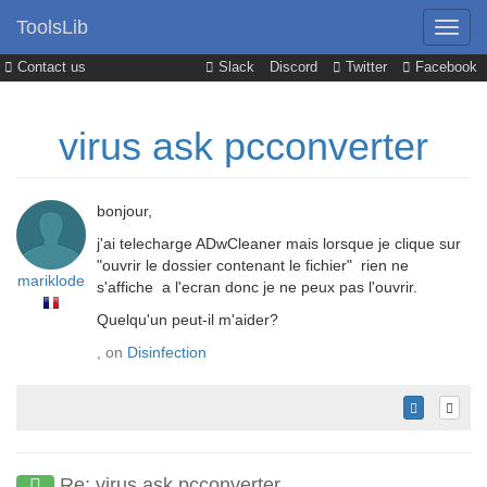
ToolsLib
Contact us
Slack
Discord
Twitter
Facebook
virus ask pcconverter
bonjour,
j'ai telecharge ADwCleaner mais lorsque je clique sur
"ouvrir le dossier contenant le fichier" rien ne
mariklode
s'affiche a l'ecran donc je ne peux pas l'ouvrir.
Quelqu'un peut-il m'aider?
, on
Disinfection
Re: virus ask pcconverter