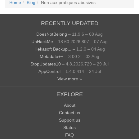
Home
Blog
Non aux pratiques abusives.
RECENTLY UPDATED
DoesNotBelong
– 11.9.6 – 08 Aug
UnHackMe
– 18.60.2026.807 – 07 Aug
Hekasoft Backup...
– 1.2.0 – 04 Aug
Metadata++
– 3.00.2 – 02 Aug
StopUpdates10
– 4.8.2026.729 – 29 Jul
AppControl
– 1.4.0.414 – 24 Jul
View more »
EXPLORE
About
Contact us
Support us
Status
FAQ