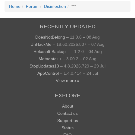
Home
Forum
Disinfection
***
RECENTLY UPDATED
DoesNotBelong
– 11.9.6 – 08 Aug
UnHackMe
– 18.60.2026.807 – 07 Aug
Hekasoft Backup...
– 1.2.0 – 04 Aug
Metadata++
– 3.00.2 – 02 Aug
StopUpdates10
– 4.8.2026.729 – 29 Jul
AppControl
– 1.4.0.414 – 24 Jul
View more »
EXPLORE
About
Contact us
Support us
Status
FAQ