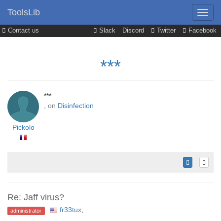
ToolsLib
Contact us
Slack
Discord
Twitter
Facebook
***
***
, on
Disinfection
Pickolo
Re: Jaff virus?
fr33tux
,
administrator