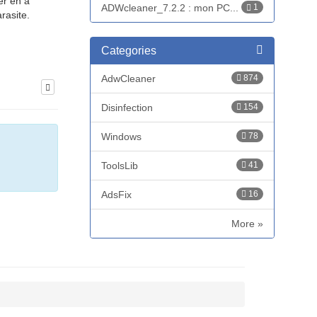
er en a
ADWcleaner_7.2.2 : mon PC...
1
rasite.
Categories
AdwCleaner
874
Disinfection
154
Windows
78
ToolsLib
41
AdsFix
16
More »