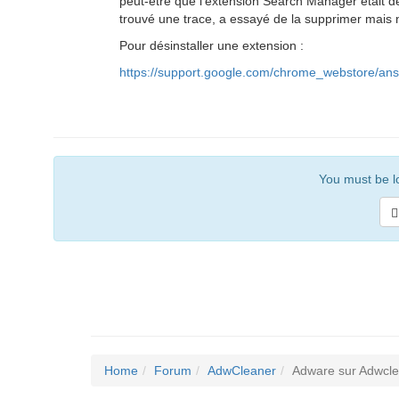
peut-être que l'extension Search Manager était 
trouvé une trace, a essayé de la supprimer mais n'
Pour désinstaller une extension :
https://support.google.com/chrome_webstore/an
You must be lo
Home
Forum
AdwCleaner
Adware sur Adwcl