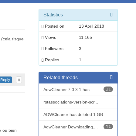
Statistics
Posted on
13 April 2018
Views
11,165
(cela risque
Followers
3
Replies
1
Related threads
Reply
AdwCleaner 7.0.3.1 has...
1
rstassociations-version-scr...
ADWCleaner has deleted 1 GB...
AdwCleaner Downloading....
1
x ou bien