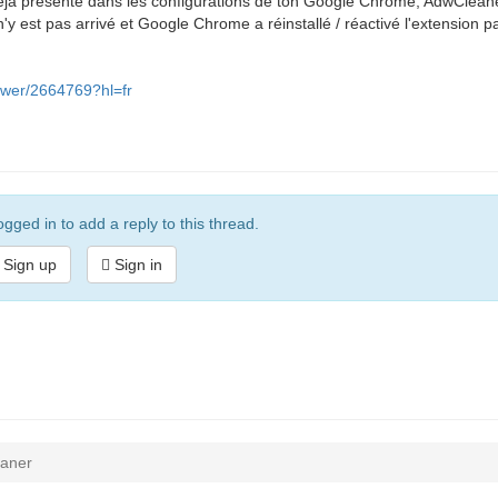
déjà présente dans les configurations de ton Google Chrome, AdwClean
y est pas arrivé et Google Chrome a réinstallé / réactivé l'extension pa
swer/2664769?hl=fr
gged in to add a reply to this thread.
Sign up
Sign in
eaner