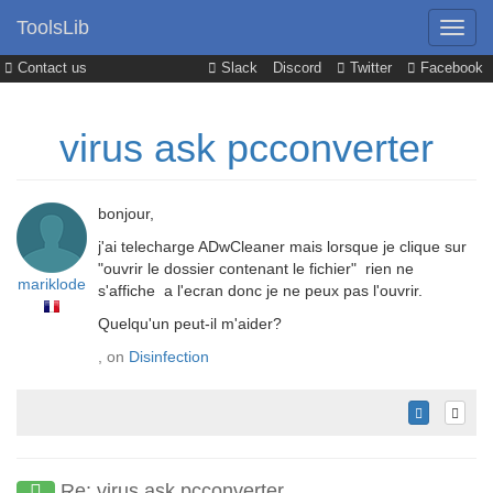
ToolsLib
Contact us
Slack
Discord
Twitter
Facebook
virus ask pcconverter
bonjour,
j'ai telecharge ADwCleaner mais lorsque je clique sur
"ouvrir le dossier contenant le fichier" rien ne
mariklode
s'affiche a l'ecran donc je ne peux pas l'ouvrir.
Quelqu'un peut-il m'aider?
, on
Disinfection
Re: virus ask pcconverter