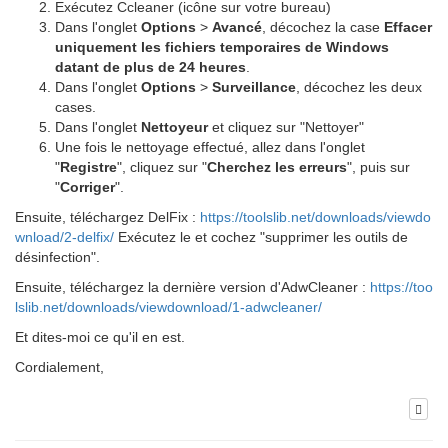
Exécutez Ccleaner (icône sur votre bureau)
Dans l'onglet
Options
>
Avancé
, décochez la case
Effacer
uniquement les fichiers temporaires de Windows
datant de plus de 24 heures
.
Dans l'onglet
Options
>
Surveillance
, décochez les deux
cases.
Dans l'onglet
Nettoyeur
et cliquez sur "Nettoyer"
Une fois le nettoyage effectué, allez dans l'onglet
"
Registre
", cliquez sur "
Cherchez les erreurs
", puis sur
"
Corriger
".
Ensuite, téléchargez DelFix :
https://toolslib.net/downloads/viewdo
wnload/2-delfix/
Exécutez le et cochez "supprimer les outils de
désinfection".
Ensuite, téléchargez la dernière version d'AdwCleaner :
https://too
lslib.net/downloads/viewdownload/1-adwcleaner/
Et dites-moi ce qu'il en est.
Cordialement,