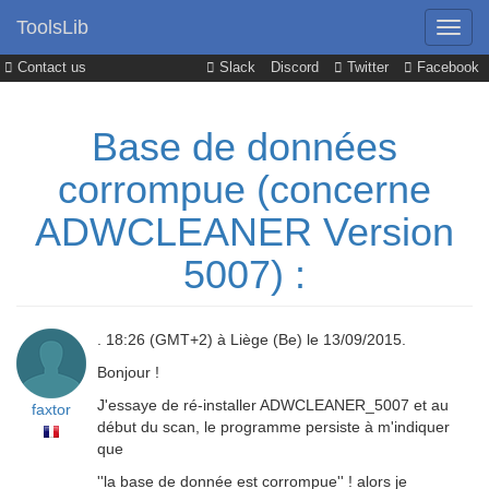
ToolsLib
Contact us
Slack
Discord
Twitter
Facebook
Base de données
corrompue (concerne
ADWCLEANER Version
5007) :
. 18:26 (GMT+2) à Liège (Be) le 13/09/2015.
Bonjour !
J'essaye de ré-installer ADWCLEANER_5007 et au
faxtor
début du scan, le programme persiste à m'indiquer
que
''la base de donnée est corrompue'' ! alors je