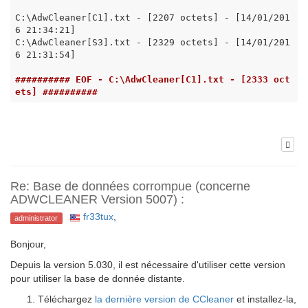
C:\AdwCleaner[C1].txt - [2207 octets] - [14/01/201
6 21:34:21]

C:\AdwCleaner[S3].txt - [2329 octets] - [14/01/201
6 21:31:54]

########## EOF - C:\AdwCleaner[C1].txt - [2333 oct
ets] ##########
Re: Base de données corrompue (concerne
ADWCLEANER Version 5007) :
fr33tux
,
administrator
Bonjour,
Depuis la version 5.030, il est nécessaire d'utiliser cette version
pour utiliser la base de donnée distante.
Téléchargez
la dernière version de CCleaner
et installez-la,