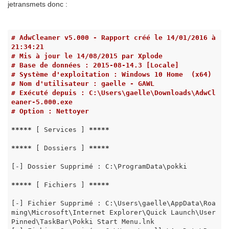
jetransmets donc :
# AdwCleaner v5.000 - Rapport créé le 14/01/2016 à 
21:34:21
# Mis à jour le 14/08/2015 par Xplode
# Base de données : 2015-08-14.3 [Locale]
# Système d'exploitation : Windows 10 Home  (x64)
# Nom d'utilisateur : gaelle - GAWL
# Exécuté depuis : C:\Users\gaelle\Downloads\AdwCl
eaner-5.000.exe
# Option : Nettoyer
*****
 [ Services ] 
*****
*****
 [ Dossiers ] 
*****
[-] Dossier Supprimé : C:\ProgramData\pokki

*****
 [ Fichiers ] 
*****
[-] Fichier Supprimé : C:\Users\gaelle\AppData\Roa
ming\Microsoft\Internet Explorer\Quick Launch\User 
Pinned\TaskBar\Pokki Start Menu.lnk
