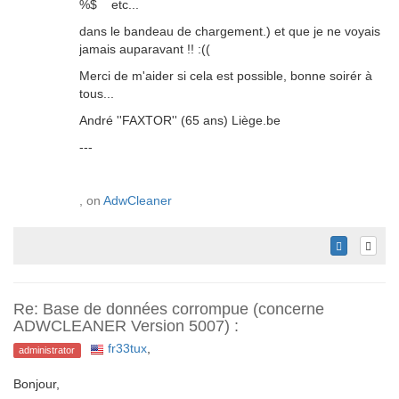
%$ etc...
dans le bandeau de chargement.) et que je ne voyais
jamais auparavant !! :((
Merci de m'aider si cela est possible, bonne soirér à
tous...
André ''FAXTOR'' (65 ans) Liège.be
---
, on
AdwCleaner
Re: Base de données corrompue (concerne
ADWCLEANER Version 5007) :
fr33tux
,
administrator
Bonjour,