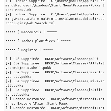
[-] Fichier Supprimé : C:\Users\gaelle\AppData\Roa
ming\Microsoft\Windows\Start Menu\Programs\Pokki S
tart Menu.lnk

[-] Fichier Supprimé : C:\Users\gaelle\AppData\Roa
ming\Mozilla\Firefox\Profiles\31wetcti.default\sea
rchplugins\Web Search.xml

*****
 [ Raccourcis ] 
*****
*****
 [ Tâches planifiées ] 
*****
*****
 [ Registre ] 
*****
[-] Clé Supprimée : HKCU\Software\Classes\pokki

[-] Clé Supprimée : HKCU\Software\Classes\AllFileS
ystemObjects\shell\pokki

[-] Clé Supprimée : HKCU\Software\Classes\Director
y\shell\pokki

[-] Clé Supprimée : HKCU\Software\Classes\Drive\sh
ell\pokki

[-] Clé Supprimée : HKCU\Software\Classes\lnkfile
\shell\pokki

[-] Donnée Restaurée : HKCU\Software\Microsoft\Int
ernet Explorer\Main [Start Page]

[-] Donnée Restaurée : HKCU\Software\Microsoft\Int