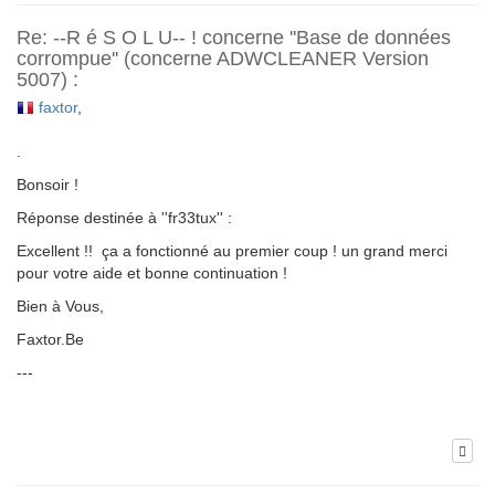
Re: --R é S O L U-- ! concerne ''Base de données
corrompue'' (concerne ADWCLEANER Version
5007) :
faxtor
,
.
Bonsoir !
Réponse destinée à ''fr33tux'' :
Excellent !! ça a fonctionné au premier coup ! un grand merci
pour votre aide et bonne continuation !
Bien à Vous,
Faxtor.Be
---