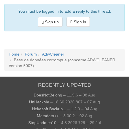
You must be logged in to add a reply to this thread.
Sign up
Sign in
Home
Forum
AdwCleaner
Base de données corrompue (concerne ADWCLEANER
Version 5007) :
RECENTLY UPDATED
DoesNotBelong
– 11.9.6 – 08 Aug
UnHackMe
– 18.60.2026.807 – 07 Aug
Hekasoft Backup...
– 1.2.0 – 04 Aug
Metadata++
– 3.00.2 – 02 Aug
StopUpdates10
– 4.8.2026.729 – 29 Jul