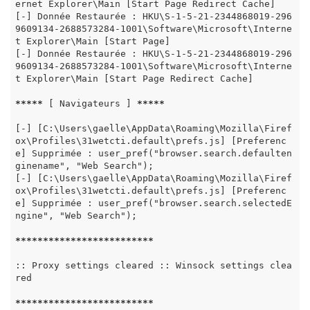
ernet Explorer\Main [Start Page Redirect Cache]

[-] Donnée Restaurée : HKU\S-1-5-21-2344868019-296
9609134-2688573284-1001\Software\Microsoft\Interne
t Explorer\Main [Start Page]

[-] Donnée Restaurée : HKU\S-1-5-21-2344868019-296
9609134-2688573284-1001\Software\Microsoft\Interne
t Explorer\Main [Start Page Redirect Cache]

*****
 [ Navigateurs ] 
*****
[-] [C:\Users\gaelle\AppData\Roaming\Mozilla\Firef
ox\Profiles\31wetcti.default\prefs.js] [Preferenc
e] Supprimée : user_pref("browser.search.defaulten
ginename", "Web Search");

[-] [C:\Users\gaelle\AppData\Roaming\Mozilla\Firef
ox\Profiles\31wetcti.default\prefs.js] [Preferenc
e] Supprimée : user_pref("browser.search.selectedE
ngine", "Web Search");

*****
*****
*****
*****
*****
:: Proxy settings cleared :: Winsock settings clea
red

*****
*****
*****
*****
*****