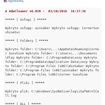
Agnieszka
,
# AdwCleaner v6.020 -  03/10/2016  16:17:36
*****
 [ Usługi ] 
*****
Wykryto usługę: winsaber Wykryto usługę: CornerSun
shineSvc

*****
 [ Foldery ] 
*****
Wykryto folder: C:\Users\...\AppData\Roaming\Corne
r Sunshine Wykryto folder: C:\Users\...\Documents
\Play Wykryto folder: C:\ProgramData\sozy Wykryto 
folder: C:\ProgramData\Application Data\sozy Wykry
to folder: C:\Program Files (x86)\WinSaber Wykryto 
folder: C:\Program Files (x86)\winsaber Wykryto fo
lder: C:\Program Files (x86)\Corner Sunshine

*****
 [ Pliki ] 
*****
Wykryto plik: C:\Windows\SysNative\log\iSafeKrnlCa
ll.log

*****
 [ DLL ] 
*****