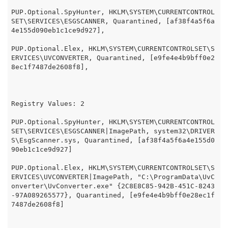
PUP.Optional.SpyHunter, HKLM\SYSTEM\CURRENTCONTROL
SET\SERVICES\ESGSCANNER, Quarantined, [af38f4a5f6a
4e155d090eb1c1ce9d927],

PUP.Optional.Elex, HKLM\SYSTEM\CURRENTCONTROLSET\S
ERVICES\UVCONVERTER, Quarantined, [e9fe4e4b9bff0e2
8ec1f7487de2608f8],

Registry Values: 2

PUP.Optional.SpyHunter, HKLM\SYSTEM\CURRENTCONTROL
SET\SERVICES\ESGSCANNER|ImagePath, system32\DRIVER
S\EsgScanner.sys, Quarantined, [af38f4a5f6a4e155d0
90eb1c1ce9d927]

PUP.Optional.Elex, HKLM\SYSTEM\CURRENTCONTROLSET\S
ERVICES\UVCONVERTER|ImagePath, "C:\ProgramData\UvC
onverter\UvConverter.exe" {2C8E8C85-942B-451C-8243
-97A089265577}, Quarantined, [e9fe4e4b9bff0e28ec1f
7487de2608f8]
