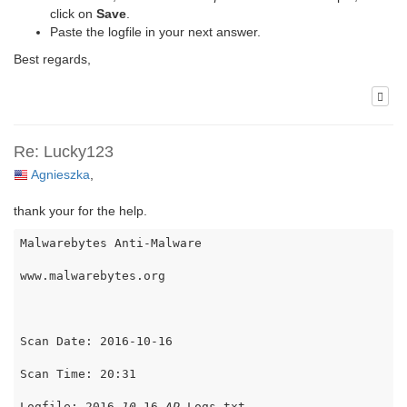
click on
Save
.
Paste the logfile in your next answer.
Best regards,
Re: Lucky123
Agnieszka
,
thank your for the help.
Malwarebytes Anti-Malware

www.malwarebytes.org

Scan Date: 2016-10-16

Scan Time: 20:31

Logfile: 2016
_10_
16
_AP_
Logs.txt
