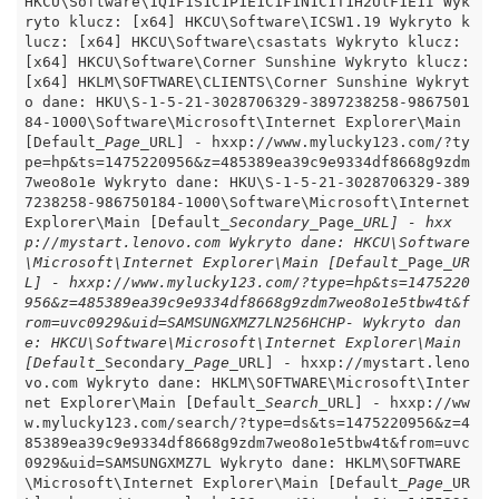
HKCU\Software\1Q1F1S1C1P1E1C1F1N1C1T1H2UtF1E1I Wyk
ryto klucz: [x64] HKCU\Software\ICSW1.19 Wykryto k
lucz: [x64] HKCU\Software\csastats Wykryto klucz: 
[x64] HKCU\Software\Corner Sunshine Wykryto klucz: 
[x64] HKLM\SOFTWARE\CLIENTS\Corner Sunshine Wykryt
o dane: HKU\S-1-5-21-3028706329-3897238258-9867501
84-1000\Software\Microsoft\Internet Explorer\Main 
[Default
_Page_
URL] - hxxp://www.mylucky123.com/?ty
pe=hp&ts=1475220956&z=485389ea39c9e9334df8668g9zdm
7weo8o1e Wykryto dane: HKU\S-1-5-21-3028706329-389
7238258-986750184-1000\Software\Microsoft\Internet 
Explorer\Main [Default
_Secondary_
Page
_URL] - hxx
p://mystart.lenovo.com Wykryto dane: HKCU\Software
\Microsoft\Internet Explorer\Main [Default_
Page
_UR
L] - hxxp://www.mylucky123.com/?type=hp&ts=1475220
956&z=485389ea39c9e9334df8668g9zdm7weo8o1e5tbw4t&f
rom=uvc0929&uid=SAMSUNGXMZ7LN256HCHP- Wykryto dan
e: HKCU\Software\Microsoft\Internet Explorer\Main 
[Default_
Secondary
_Page_
URL] - hxxp://mystart.leno
vo.com Wykryto dane: HKLM\SOFTWARE\Microsoft\Inter
net Explorer\Main [Default
_Search_
URL] - hxxp://ww
w.mylucky123.com/search/?type=ds&ts=1475220956&z=4
85389ea39c9e9334df8668g9zdm7weo8o1e5tbw4t&from=uvc
0929&uid=SAMSUNGXMZ7L Wykryto dane: HKLM\SOFTWARE
\Microsoft\Internet Explorer\Main [Default
_Page_
UR