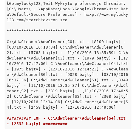
kGo,mylucky123,Twit Wykryto preferencje Chromium: 
[C:\Users\...\AppData\Local\Google\Chrome\User Dat
a\Default\Secure Preferences] - hxxp://www.mylucky
123.com/searchfavicon.ico

*****
*****
*****
*****
*****
C:\AdwCleaner\AdwCleaner[C0].txt - [8100 bajty] - 
[03/10/2016 16:18:34] C:\AdwCleaner\AdwCleaner[C
2].txt - [5763 bajty] - [11/10/2016 13:35:59] C:\A
dwCleaner\AdwCleaner[C3].txt - [1979 bajty] - [11/
10/2016 17:47:06] C:\AdwCleaner\AdwCleaner[C4].txt 
- [1975 bajty] - [12/10/2016 12:14:23] C:\AdwClean
er\AdwCleaner[S0].txt - [9028 bajty] - [03/10/2016 
16:17:36] C:\AdwCleaner\AdwCleaner[S1].txt - [8349 
bajty] - [11/10/2016 13:35:37] C:\AdwCleaner\AdwCl
eaner[S2].txt - [2319 bajty] - [11/10/2016 17:46:5
2] C:\AdwCleaner\AdwCleaner[S3].txt - [2308 bajty] 
- [12/10/2016 12:14:06] C:\AdwCleaner\AdwCleaner[S
4].txt - [2459 bajty] - [12/10/2016 12:49:00]

########## EOF - C:\AdwCleaner\AdwCleaner[S4].txt 
- [2532 bajty] ##########