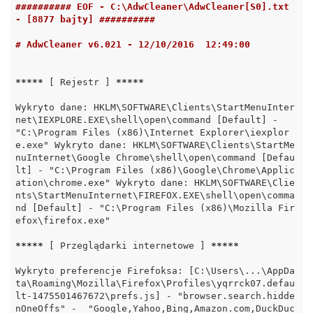
########## EOF - C:\AdwCleaner\AdwCleaner[S0].txt 
- [8877 bajty] ##########
# AdwCleaner v6.021 - 12/10/2016  12:49:00
*****
 [ Rejestr ] 
*****
Wykryto dane: HKLM\SOFTWARE\Clients\StartMenuInter
net\IEXPLORE.EXE\shell\open\command [Default] - 
"C:\Program Files (x86)\Internet Explorer\iexplor
e.exe" Wykryto dane: HKLM\SOFTWARE\Clients\StartMe
nuInternet\Google Chrome\shell\open\command [Defau
lt] - "C:\Program Files (x86)\Google\Chrome\Applic
ation\chrome.exe" Wykryto dane: HKLM\SOFTWARE\Clie
nts\StartMenuInternet\FIREFOX.EXE\shell\open\comma
nd [Default] - "C:\Program Files (x86)\Mozilla Fir
efox\firefox.exe"

*****
 [ Przeglądarki internetowe ] 
*****
Wykryto preferencje Firefoksa: [C:\Users\...\AppDa
ta\Roaming\Mozilla\Firefox\Profiles\yqrrck07.defau
lt-1475501467672\prefs.js] - "browser.search.hidde
nOneOffs" -  "Google,Yahoo,Bing,Amazon.com,DuckDuc