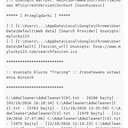
[-] Usunięto wartość: HKLM\SOFTWARE\Microsoft\Wind
ows NT\CurrentVersion\Svchost [Sunshinesvc]

*****
 [ Przeglądarki ] 
*****
[-] [C:\Users\...\AppData\Local\Google\Chrome\User 
Data\Default\Web data] [Search Provider] Usunięto: 
mylucky123

[-] [C:\Users\...\AppData\Local\Google\Chrome\User 
Data\Default] [favicon_url] Usunięto: hxxp://www.m
ylucky123.com/searchfavicon.ico

*****
*****
*****
*****
*****
:: Usunięto klucze "Tracing" :: Zresetowano ustawi
enia Winsock

*****
*****
*****
*****
*****
C:\AdwCleaner\AdwCleaner[C0].txt - [8100 bajty] - 
[03/10/2016 16:18:34] C:\AdwCleaner\AdwCleaner[C
2].txt - [5763 bajty] - [11/10/2016 13:35:59] C:\A
dwCleaner\AdwCleaner[C3].txt - [1979 bajty] - [11/
10/2016 17:47:06] C:\AdwCleaner\AdwCleaner[C4].txt 
- [1975 bajty] - [12/10/2016 12:14:23] C:\AdwClean