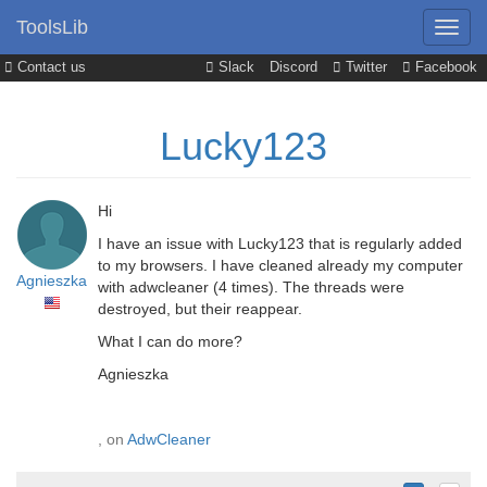
ToolsLib
Contact us
Slack
Discord
Twitter
Facebook
Lucky123
Hi
I have an issue with Lucky123 that is regularly added
to my browsers. I have cleaned already my computer
Agnieszka
with adwcleaner (4 times). The threads were
destroyed, but their reappear.
What I can do more?
Agnieszka
, on
AdwCleaner