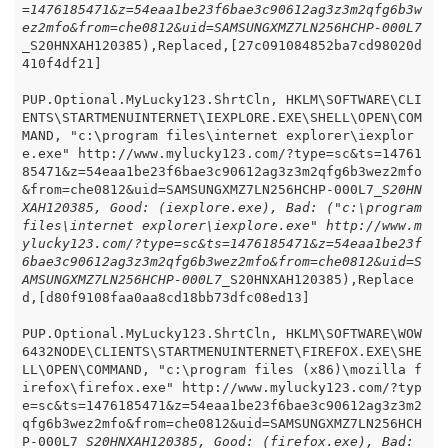
=1476185471&z=54eaa1be23f6bae3c90612ag3z3m2qfg6b3w
ez2mfo&from=che0812&uid=SAMSUNGXMZ7LN256HCHP-000L7
_
S20HNXAH120385),Replaced,[27c091084852ba7cd98020d
410f4df21]

PUP.Optional.MyLucky123.ShrtCln, HKLM\SOFTWARE\CLI
ENTS\STARTMENUINTERNET\IEXPLORE.EXE\SHELL\OPEN\COM
MAND, "c:\program files\internet explorer\iexplor
e.exe" http://www.mylucky123.com/?type=sc&ts=14761
85471&z=54eaa1be23f6bae3c90612ag3z3m2qfg6b3wez2mfo
&from=che0812&uid=SAMSUNGXMZ7LN256HCHP-000L7
_S20HN
XAH120385, Good: (iexplore.exe), Bad: ("c:\program 
files\internet explorer\iexplore.exe" http://www.m
ylucky123.com/?type=sc&ts=1476185471&z=54eaa1be23f
6bae3c90612ag3z3m2qfg6b3wez2mfo&from=che0812&uid=S
AMSUNGXMZ7LN256HCHP-000L7_
S20HNXAH120385),Replace
d,[d80f9108faa0aa8cd18bb73dfc08ed13]

PUP.Optional.MyLucky123.ShrtCln, HKLM\SOFTWARE\WOW
6432NODE\CLIENTS\STARTMENUINTERNET\FIREFOX.EXE\SHE
LL\OPEN\COMMAND, "c:\program files (x86)\mozilla f
irefox\firefox.exe" http://www.mylucky123.com/?typ
e=sc&ts=1476185471&z=54eaa1be23f6bae3c90612ag3z3m2
qfg6b3wez2mfo&from=che0812&uid=SAMSUNGXMZ7LN256HCH
P-000L7
_S20HNXAH120385, Good: (firefox.exe), Bad: 