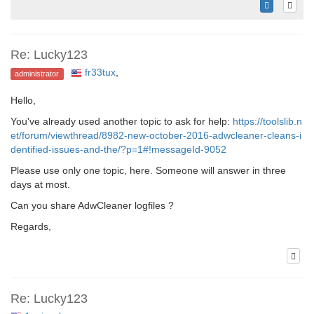
Re: Lucky123
fr33tux
,
administrator
Hello,
You've already used another topic to ask for help:
https://toolslib.n
et/forum/viewthread/8982-new-october-2016-adwcleaner-cleans-i
dentified-issues-and-the/?p=1#!messageId-9052
Please use only one topic, here. Someone will answer in three
days at most.
Can you share AdwCleaner logfiles ?
Regards,
Re: Lucky123