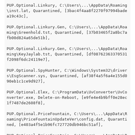
PUP.Optional.Linkury, C:\Users\...\AppData\Roaming
\inst.lat, Quarantined, [3bac4f4aa8f2270f97994bade
a19c43c],

PUP.Optional.Linkury.Gen, C:\Users\...\AppData\Roa
ming\Greenhold.tst, Quarantined, [37b03465f2a8bc7a
fb00d824a65de51b],

PUP.Optional.Linkury.Gen, C:\Users\...\AppData\Roa
ming\KeyJaylab.tst, Quarantined, [df08762363370531
f2098f6dc24119e7],

PUP.Optional.SpyHunter, C:\Windows\System32\driver
s\EsgScanner.sys, Quarantined, [af38f4a5f6a4e155d0
90eb1c1ce9d927],

PUP.Optional.Elex, C:\ProgramData\UvConverter\UvCo
nverter.exe, Delete-on-Reboot, [e9fe4e4b9bff0e28ec
1f7487de2608f8],

PUP.Optional.PriceFountain, C:\Users\...\AppData\R
oaming\PriceFountainUpdateVer\config.dat, Quaranti
ned, [e403a4f5e1b96fc727720db946bc51af],
