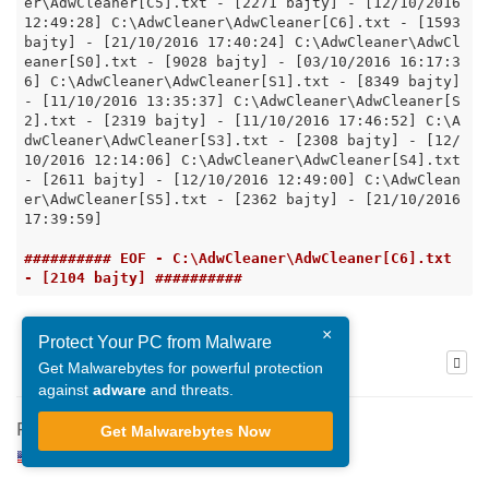
er\AdwCleaner[C5].txt - [2271 bajty] - [12/10/2016 
12:49:28] C:\AdwCleaner\AdwCleaner[C6].txt - [1593 
bajty] - [21/10/2016 17:40:24] C:\AdwCleaner\AdwCl
eaner[S0].txt - [9028 bajty] - [03/10/2016 16:17:3
6] C:\AdwCleaner\AdwCleaner[S1].txt - [8349 bajty] 
- [11/10/2016 13:35:37] C:\AdwCleaner\AdwCleaner[S
2].txt - [2319 bajty] - [11/10/2016 17:46:52] C:\A
dwCleaner\AdwCleaner[S3].txt - [2308 bajty] - [12/
10/2016 12:14:06] C:\AdwCleaner\AdwCleaner[S4].txt 
- [2611 bajty] - [12/10/2016 12:49:00] C:\AdwClean
er\AdwCleaner[S5].txt - [2362 bajty] - [21/10/2016 
17:39:59]

########## EOF - C:\AdwCleaner\AdwCleaner[C6].txt 
- [2104 bajty] ##########
×
Protect Your PC from Malware
Get Malwarebytes for powerful protection
against
adware
and threats.
Re: Lucky123
Get Malwarebytes Now
Agnieszka
,