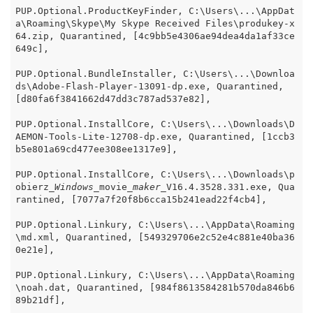
PUP.Optional.ProductKeyFinder, C:\Users\...\AppDat
a\Roaming\Skype\My Skype Received Files\produkey-x
64.zip, Quarantined, [4c9bb5e4306ae94dea4da1af33ce
649c],

PUP.Optional.BundleInstaller, C:\Users\...\Downloa
ds\Adobe-Flash-Player-13091-dp.exe, Quarantined, 
[d80fa6f3841662d47dd3c787ad537e82],

PUP.Optional.InstallCore, C:\Users\...\Downloads\D
AEMON-Tools-Lite-12708-dp.exe, Quarantined, [1ccb3
b5e801a69cd477ee308ee1317e9],

PUP.Optional.InstallCore, C:\Users\...\Downloads\p
obierz
_Windows_
movie
_maker_
V16.4.3528.331.exe, Qua
rantined, [7077a7f20f8b6cca15b241ead22f4cb4],

PUP.Optional.Linkury, C:\Users\...\AppData\Roaming
\md.xml, Quarantined, [549329706e2c52e4c881e40ba36
0e21e],

PUP.Optional.Linkury, C:\Users\...\AppData\Roaming
\noah.dat, Quarantined, [984f8613584281b570da846b6
89b21df],
