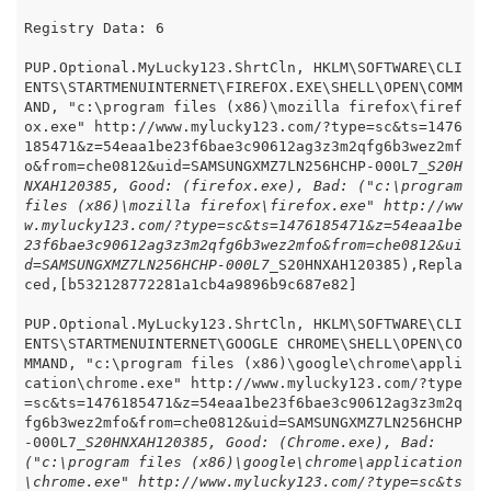
Registry Data: 6

PUP.Optional.MyLucky123.ShrtCln, HKLM\SOFTWARE\CLI
ENTS\STARTMENUINTERNET\FIREFOX.EXE\SHELL\OPEN\COMM
AND, "c:\program files (x86)\mozilla firefox\firef
ox.exe" http://www.mylucky123.com/?type=sc&ts=1476
185471&z=54eaa1be23f6bae3c90612ag3z3m2qfg6b3wez2mf
o&from=che0812&uid=SAMSUNGXMZ7LN256HCHP-000L7
_S20H
NXAH120385, Good: (firefox.exe), Bad: ("c:\program 
files (x86)\mozilla firefox\firefox.exe" http://ww
w.mylucky123.com/?type=sc&ts=1476185471&z=54eaa1be
23f6bae3c90612ag3z3m2qfg6b3wez2mfo&from=che0812&ui
d=SAMSUNGXMZ7LN256HCHP-000L7_
S20HNXAH120385),Repla
ced,[b532128772281a1cb4a9896b9c687e82]

PUP.Optional.MyLucky123.ShrtCln, HKLM\SOFTWARE\CLI
ENTS\STARTMENUINTERNET\GOOGLE CHROME\SHELL\OPEN\CO
MMAND, "c:\program files (x86)\google\chrome\appli
cation\chrome.exe" http://www.mylucky123.com/?type
=sc&ts=1476185471&z=54eaa1be23f6bae3c90612ag3z3m2q
fg6b3wez2mfo&from=che0812&uid=SAMSUNGXMZ7LN256HCHP
-000L7
_S20HNXAH120385, Good: (Chrome.exe), Bad: 
("c:\program files (x86)\google\chrome\application
\chrome.exe" http://www.mylucky123.com/?type=sc&ts