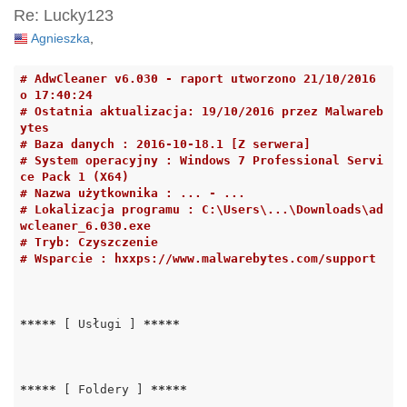
Re: Lucky123
Agnieszka
,
# AdwCleaner v6.030 - raport utworzono 21/10/2016 
o 17:40:24
# Ostatnia aktualizacja: 19/10/2016 przez Malwareb
ytes
# Baza danych : 2016-10-18.1 [Z serwera]
# System operacyjny : Windows 7 Professional Servi
ce Pack 1 (X64)
# Nazwa użytkownika : ... - ...
# Lokalizacja programu : C:\Users\...\Downloads\ad
wcleaner_6.030.exe
# Tryb: Czyszczenie
# Wsparcie : hxxps://www.malwarebytes.com/support
*****
 [ Usługi ] 
*****
*****
 [ Foldery ] 
*****