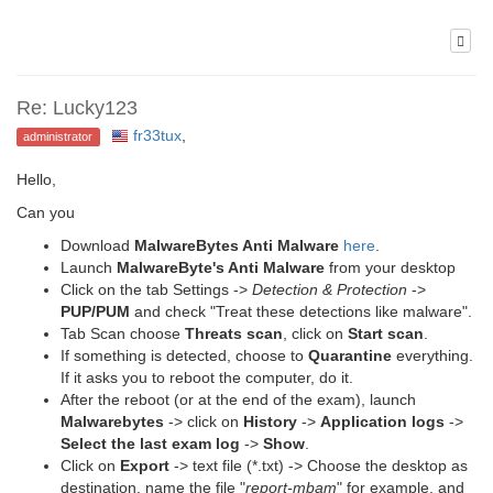
Re: Lucky123
fr33tux
,
administrator
Hello,
Can you
Download
MalwareBytes Anti Malware
here
.
Launch
MalwareByte's Anti Malware
from your desktop
Click on the tab Settings ->
Detection & Protection
->
PUP/PUM
and check "Treat these detections like malware".
Tab Scan choose
Threats scan
, click on
Start scan
.
If something is detected, choose to
Quarantine
everything.
If it asks you to reboot the computer, do it.
After the reboot (or at the end of the exam), launch
Malwarebytes
-> click on
History
->
Application logs
->
Select the last exam log
->
Show
.
Click on
Export
-> text file (*.txt) -> Choose the desktop as
destination, name the file "
report-mbam
" for example, and