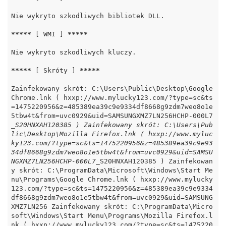
Nie wykryto szkodliwych bibliotek DLL.

*****
 [ WMI ] 
*****
Nie wykryto szkodliwych kluczy.

*****
 [ Skróty ] 
*****
Zainfekowany skrót: C:\Users\Public\Desktop\Google 
Chrome.lnk ( hxxp://www.mylucky123.com/?type=sc&ts
=1475220956&z=485389ea39c9e9334df8668g9zdm7weo8o1e
5tbw4t&from=uvc0929&uid=SAMSUNGXMZ7LN256HCHP-000L7
_S20HNXAH120385 ) Zainfekowany skrót: C:\Users\Pub
lic\Desktop\Mozilla Firefox.lnk ( hxxp://www.myluc
ky123.com/?type=sc&ts=1475220956&z=485389ea39c9e93
34df8668g9zdm7weo8o1e5tbw4t&from=uvc0929&uid=SAMSU
NGXMZ7LN256HCHP-000L7_
S20HNXAH120385 ) Zainfekowan
y skrót: C:\ProgramData\Microsoft\Windows\Start Me
nu\Programs\Google Chrome.lnk ( hxxp://www.mylucky
123.com/?type=sc&ts=1475220956&z=485389ea39c9e9334
df8668g9zdm7weo8o1e5tbw4t&from=uvc0929&uid=SAMSUNG
XMZ7LN256 Zainfekowany skrót: C:\ProgramData\Micro
soft\Windows\Start Menu\Programs\Mozilla Firefox.l
nk ( hxxp://www.mylucky123.com/?type=sc&ts=1475220