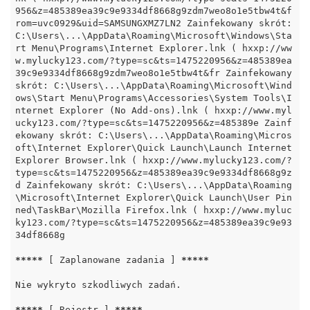
956&z=485389ea39c9e9334df8668g9zdm7weo8o1e5tbw4t&f
rom=uvc0929&uid=SAMSUNGXMZ7LN2 Zainfekowany skrót: 
C:\Users\...\AppData\Roaming\Microsoft\Windows\Sta
rt Menu\Programs\Internet Explorer.lnk ( hxxp://ww
w.mylucky123.com/?type=sc&ts=1475220956&z=485389ea
39c9e9334df8668g9zdm7weo8o1e5tbw4t&fr Zainfekowany 
skrót: C:\Users\...\AppData\Roaming\Microsoft\Wind
ows\Start Menu\Programs\Accessories\System Tools\I
nternet Explorer (No Add-ons).lnk ( hxxp://www.myl
ucky123.com/?type=sc&ts=1475220956&z=485389e Zainf
ekowany skrót: C:\Users\...\AppData\Roaming\Micros
oft\Internet Explorer\Quick Launch\Launch Internet 
Explorer Browser.lnk ( hxxp://www.mylucky123.com/?
type=sc&ts=1475220956&z=485389ea39c9e9334df8668g9z
d Zainfekowany skrót: C:\Users\...\AppData\Roaming
\Microsoft\Internet Explorer\Quick Launch\User Pin
ned\TaskBar\Mozilla Firefox.lnk ( hxxp://www.myluc
ky123.com/?type=sc&ts=1475220956&z=485389ea39c9e93
34df8668g

*****
 [ Zaplanowane zadania ] 
*****
Nie wykryto szkodliwych zadań.

*****
 [ Rejestr ] 
*****