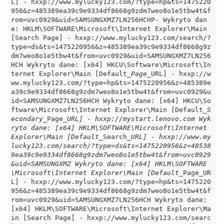
L] - hxxp://www.mylucky123.com/?type=hp&ts=1475220
956&z=485389ea39c9e9334df8668g9zdm7weo8o1e5tbw4t&f
rom=uvc0929&uid=SAMSUNGXMZ7LN256HCHP- Wykryto dan
e: HKLM\SOFTWARE\Microsoft\Internet Explorer\Main 
[Search Page] - hxxp://www.mylucky123.com/search/?
type=ds&ts=1475220956&z=485389ea39c9e9334df8668g9z
dm7weo8o1e5tbw4t&from=uvc0929&uid=SAMSUNGXMZ7LN256
HCH Wykryto dane: [x64] HKCU\Software\Microsoft\In
ternet Explorer\Main [Default
_Page_
URL] - hxxp://w
ww.mylucky123.com/?type=hp&ts=1475220956&z=485389e
a39c9e9334df8668g9zdm7weo8o1e5tbw4t&from=uvc0929&u
id=SAMSUNGXMZ7LN256HCH Wykryto dane: [x64] HKCU\So
ftware\Microsoft\Internet Explorer\Main [Default
_S
econdary_
Page
_URL] - hxxp://mystart.lenovo.com Wyk
ryto dane: [x64] HKLM\SOFTWARE\Microsoft\Internet 
Explorer\Main [Default_
Search
_URL] - hxxp://www.my
lucky123.com/search/?type=ds&ts=1475220956&z=48538
9ea39c9e9334df8668g9zdm7weo8o1e5tbw4t&from=uvc0929
&uid=SAMSUNGXMZ Wykryto dane: [x64] HKLM\SOFTWARE
\Microsoft\Internet Explorer\Main [Default_
Page_UR
L] - hxxp://www.mylucky123.com/?type=hp&ts=1475220
956&z=485389ea39c9e9334df8668g9zdm7weo8o1e5tbw4t&f
rom=uvc0929&uid=SAMSUNGXMZ7LN256HCH Wykryto dane: 
[x64] HKLM\SOFTWARE\Microsoft\Internet Explorer\Ma
in [Search Page] - hxxp://www.mylucky123.com/searc