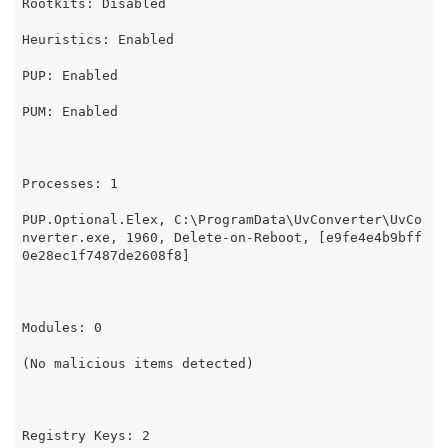
Rootkits: Disabled

Heuristics: Enabled

PUP: Enabled

PUM: Enabled

Processes: 1

PUP.Optional.Elex, C:\ProgramData\UvConverter\UvCo
nverter.exe, 1960, Delete-on-Reboot, [e9fe4e4b9bff
0e28ec1f7487de2608f8]

Modules: 0

(No malicious items detected)

Registry Keys: 2
