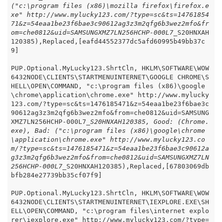
("c:\program files (x86)\mozilla firefox\firefox.e
xe" http://www.mylucky123.com/?type=sc&ts=14761854
71&z=54eaa1be23f6bae3c90612ag3z3m2qfg6b3wez2mfo&fr
om=che0812&uid=SAMSUNGXMZ7LN256HCHP-000L7_
S20HNXAH
120385),Replaced,[eafd44552377dc5afd60995b49bb37c
9]

PUP.Optional.MyLucky123.ShrtCln, HKLM\SOFTWARE\WOW
6432NODE\CLIENTS\STARTMENUINTERNET\GOOGLE CHROME\S
HELL\OPEN\COMMAND, "c:\program files (x86)\google
\chrome\application\chrome.exe" http://www.mylucky
123.com/?type=sc&ts=1476185471&z=54eaa1be23f6bae3c
90612ag3z3m2qfg6b3wez2mfo&from=che0812&uid=SAMSUNG
XMZ7LN256HCHP-000L7
_S20HNXAH120385, Good: (Chrome.
exe), Bad: ("c:\program files (x86)\google\chrome
\application\chrome.exe" http://www.mylucky123.co
m/?type=sc&ts=1476185471&z=54eaa1be23f6bae3c90612a
g3z3m2qfg6b3wez2mfo&from=che0812&uid=SAMSUNGXMZ7LN
256HCHP-000L7_
S20HNXAH120385),Replaced,[67803069db
bfb284e27739bb35cf07f9]

PUP.Optional.MyLucky123.ShrtCln, HKLM\SOFTWARE\WOW
6432NODE\CLIENTS\STARTMENUINTERNET\IEXPLORE.EXE\SH
ELL\OPEN\COMMAND, "c:\program files\internet explo
rer\iexplore.exe" http://www.mylucky123.com/?type=