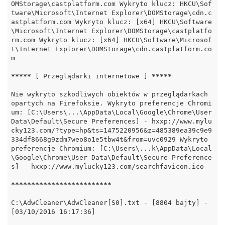
OMStorage\castplatform.com Wykryto klucz: HKCU\Sof
tware\Microsoft\Internet Explorer\DOMStorage\cdn.c
astplatform.com Wykryto klucz: [x64] HKCU\Software
\Microsoft\Internet Explorer\DOMStorage\castplatfo
rm.com Wykryto klucz: [x64] HKCU\Software\Microsof
t\Internet Explorer\DOMStorage\cdn.castplatform.co
m

*****
 [ Przeglądarki internetowe ] 
*****
Nie wykryto szkodliwych obiektów w przeglądarkach 
opartych na Firefoksie. Wykryto preferencje Chromi
um: [C:\Users\...\AppData\Local\Google\Chrome\User 
Data\Default\Secure Preferences] - hxxp://www.mylu
cky123.com/?type=hp&ts=1475220956&z=485389ea39c9e9
334df8668g9zdm7weo8o1e5tbw4t&from=uvc0929 Wykryto 
preferencje Chromium: [C:\Users\...k\AppData\Local
\Google\Chrome\User Data\Default\Secure Preference
s] - hxxp://www.mylucky123.com/searchfavicon.ico

*****
*****
*****
*****
*****
C:\AdwCleaner\AdwCleaner[S0].txt - [8804 bajty] - 
[03/10/2016 16:17:36]
