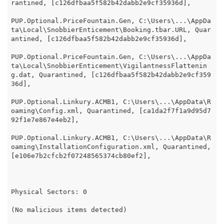
rantined, [c126dfbaa5f582b42dabb2e9cf35936d],

PUP.Optional.PriceFountain.Gen, C:\Users\...\AppDa
ta\Local\SnobbierEnticement\Booking.tbar.URL, Quar
antined, [c126dfbaa5f582b42dabb2e9cf35936d],

PUP.Optional.PriceFountain.Gen, C:\Users\...\AppDa
ta\Local\SnobbierEnticement\VigilantnessFlattenin
g.dat, Quarantined, [c126dfbaa5f582b42dabb2e9cf359
36d],

PUP.Optional.Linkury.ACMB1, C:\Users\...\AppData\R
oaming\Config.xml, Quarantined, [ca1da2f7f1a9d95d7
92f1e7e867e4eb2],

PUP.Optional.Linkury.ACMB1, C:\Users\...\AppData\R
oaming\InstallationConfiguration.xml, Quarantined, 
[e106e7b2cfcb2f07248565374cb80ef2],

Physical Sectors: 0

(No malicious items detected)
