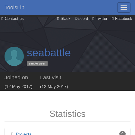
ToolsLib
Contact us
Slack
Discord
Twitter
Facebook
seabattle
simple user
Joined on
Last visit
(12 May 2017)
(12 May 2017)
Statistics
Projects
0