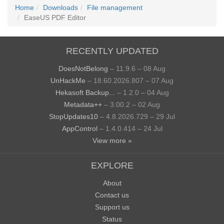
Home
Downloads
File management
EaseUS PDF Editor
RECENTLY UPDATED
DoesNotBelong
– 11.9.6 – 08 Aug
UnHackMe
– 18.60.2026.807 – 07 Aug
Hekasoft Backup...
– 1.2.0 – 04 Aug
Metadata++
– 3.00.2 – 02 Aug
StopUpdates10
– 4.8.2026.729 – 29 Jul
AppControl
– 1.4.0.414 – 24 Jul
View more »
EXPLORE
About
Contact us
Support us
Status