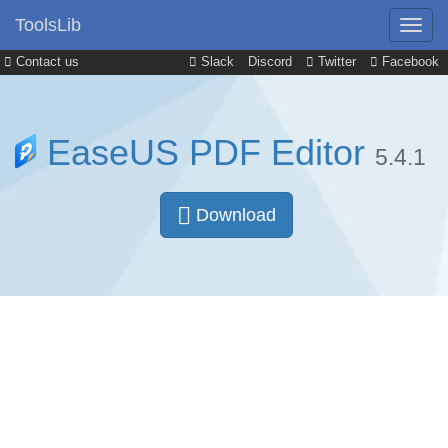
ToolsLib
Contact us
Slack
Discord
Twitter
Facebook
EaseUS PDF Editor
5.4.1
Download