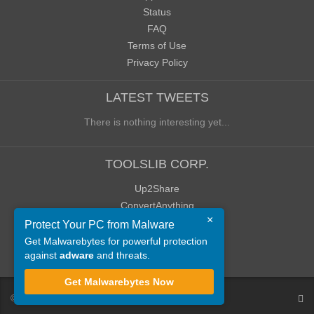
Status
FAQ
Terms of Use
Privacy Policy
LATEST TWEETS
There is nothing interesting yet...
TOOLSLIB CORP.
Up2Share
ConvertAnything
×
WoWClassicUI (WCUI)
Protect Your PC from Malware
Old Blog
Get Malwarebytes for powerful protection
against
adware
and threats.
Old Forum
Get Malwarebytes Now
©
ToolsLib