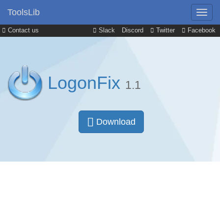
ToolsLib
Contact us
Slack
Discord
Twitter
Facebook
LogonFix
1.1
Download