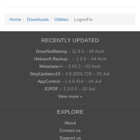
Home
Downloads
Utilities
LogonFix
RECENTLY UPDATED
DoesNotBelong
– 11.9.5 – 06 Août
Hekasoft Backup...
– 1.2.0 – 04 Août
Metadata++
– 3.00.2 – 02 Août
StopUpdates10
– 4.8.2026.729 – 29 Juil.
AppControl
– 1.4.0.414 – 24 Juil.
JOPDF
– 2.3.0.5 – 20 Juil.
View more »
EXPLORE
About
Contact us
Support us