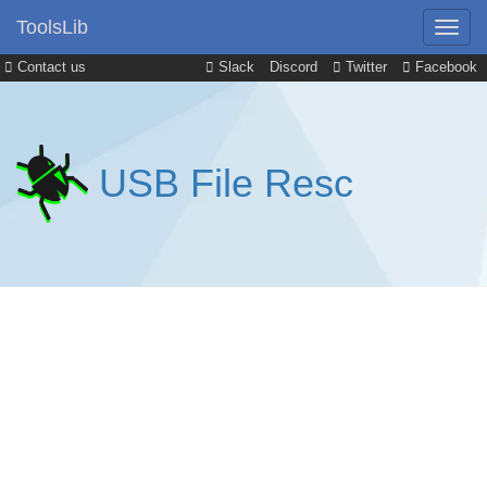
ToolsLib
Contact us
Slack
Discord
Twitter
Facebook
USB File Resc