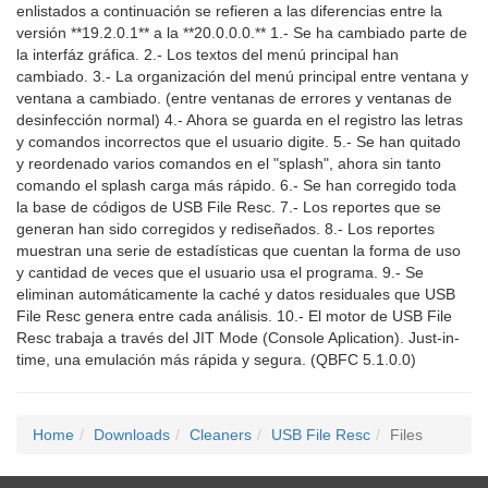
enlistados a continuación se refieren a las diferencias entre la
versión **19.2.0.1** a la **20.0.0.0.** 1.- Se ha cambiado parte de
la interfáz gráfica. 2.- Los textos del menú principal han
cambiado. 3.- La organización del menú principal entre ventana y
ventana a cambiado. (entre ventanas de errores y ventanas de
desinfección normal) 4.- Ahora se guarda en el registro las letras
y comandos incorrectos que el usuario digite. 5.- Se han quitado
y reordenado varios comandos en el "splash", ahora sin tanto
comando el splash carga más rápido. 6.- Se han corregido toda
la base de códigos de USB File Resc. 7.- Los reportes que se
generan han sido corregidos y rediseñados. 8.- Los reportes
muestran una serie de estadísticas que cuentan la forma de uso
y cantidad de veces que el usuario usa el programa. 9.- Se
eliminan automáticamente la caché y datos residuales que USB
File Resc genera entre cada análisis. 10.- El motor de USB File
Resc trabaja a través del JIT Mode (Console Aplication). Just-in-
time, una emulación más rápida y segura. (QBFC 5.1.0.0)
Home
Downloads
Cleaners
USB File Resc
Files