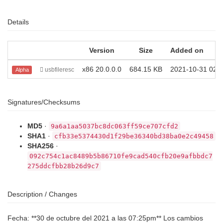
Details
Version
Size
Added on
x86 20.0.0.0
684.15 KB
2021-10-31 02:4
usbfileresc
Alpha
Signatures/Checksums
MD5
·
9a6a1aa5037bc8dc063ff59ce707cfd2
SHA1
·
cfb33e5374430d1f29be36340bd38ba0e2c49458
SHA256
·
092c754c1ac8489b5b86710fe9cad540cfb20e9afbbdc7
275ddcfbb28b26d9c7
Description / Changes
Fecha: **30 de octubre del 2021 a las 07:25pm** Los cambios