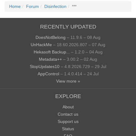
Home
Forum
Disinfection
***
RECENTLY UPDATED
DoesNotBelong
– 11.9.6 – 08 Aug
UnHackMe
– 18.60.2026.807 – 07 Aug
Hekasoft Backup...
– 1.2.0 – 04 Aug
Metadata++
– 3.00.2 – 02 Aug
StopUpdates10
– 4.8.2026.729 – 29 Jul
AppControl
– 1.4.0.414 – 24 Jul
View more »
EXPLORE
About
Contact us
Support us
Status
FAQ