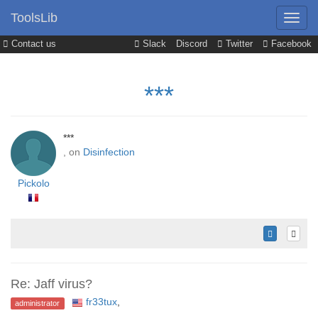
ToolsLib
Contact us
Slack
Discord
Twitter
Facebook
***
***
, on
Disinfection
Pickolo
Re: Jaff virus?
fr33tux
,
administrator