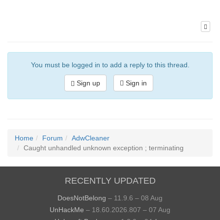
You must be logged in to add a reply to this thread.
Sign up
Sign in
Home
Forum
AdwCleaner
Caught unhandled unknown exception ; terminating
RECENTLY UPDATED
DoesNotBelong
– 11.9.6 – 08 Aug
UnHackMe
– 18.60.2026.807 – 07 Aug