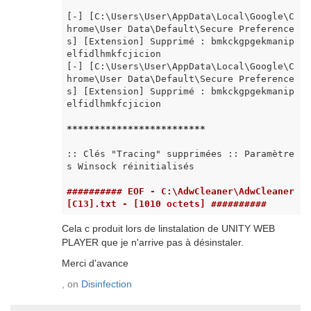
[-] [C:\Users\User\AppData\Local\Google\C
hrome\User Data\Default\Secure Preference
s] [Extension] Supprimé : bmkckgpgekmanip
elfidlhmkfcjicion

[-] [C:\Users\User\AppData\Local\Google\C
hrome\User Data\Default\Secure Preference
s] [Extension] Supprimé : bmkckgpgekmanip
elfidlhmkfcjicion

*****
*****
*****
*****
*****
:: Clés "Tracing" supprimées :: Paramètre
s Winsock réinitialisés

########## EOF - C:\AdwCleaner\AdwCleaner
[C13].txt - [1010 octets] ##########
Cela c produit lors de linstalation de UNITY WEB
PLAYER que je n'arrive pas à désinstaler.
Merci d'avance
, on
Disinfection