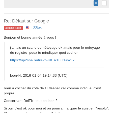
Re: Défaut sur Google
fr33tux
,
administrator
Bonjour et bonne année à vous !
j'ai fais un scane de nétoyage ok ,mais pour le netoyage
du registre peux tu mindiquer quoi cocher.
https://up2sha.re/file?f=UKBk10G1AWL7
leon44, 2016-01-04 19:14:33 (UTC)
Rien à cocher du côté de CCleaner car comme indiqué, c'est
propre !
Concernant DelFix, tout est bon ?
Si oui, c'est ok pour moi et on pourra marquer le sujet en "résolu".