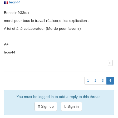
leon44
,
Bonsoir fr33tux
merci pour tous le travail réaliser,et les explication .
A toi et à té colaborateur (Merde pour l'avenir)
A+
léon44
1
2
3
4
You must be logged in to add a reply to this thread.
Sign up
Sign in