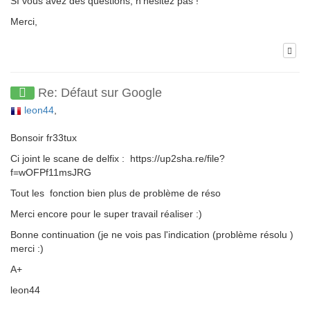
SI vous avez des questions, n'hésitez pas !
Merci,
Re: Défaut sur Google
leon44
,
Bonsoir fr33tux
Ci joint le scane de delfix : https://up2sha.re/file?
f=wOFPf11msJRG
Tout les fonction bien plus de problème de réso
Merci encore pour le super travail réaliser :)
Bonne continuation (je ne vois pas l'indication (problème résolu )
merci :)
A+
leon44