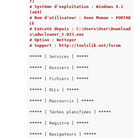
r]
# Système d'exploitation : Windows 8.1  
(x64)
# Nom d'utilisateur : Anne Moman - PORTAB
LE
# Exécuté depuis : C:\Users\User\Download
s\adwcleaner_5.023.exe
# Option : Nettoyer
# Support : http://toolslib.net/forum
*****
 [ Services ] 
*****
*****
 [ Dossiers ] 
*****
*****
 [ Fichiers ] 
*****
*****
 [ DLLs ] 
*****
*****
 [ Raccourcis ] 
*****
*****
 [ Tâches planifiées ] 
*****
*****
 [ Registre ] 
*****
*****
 [ Navigateurs ] 
*****