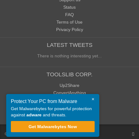
Status
FAQ
Terms of Use
Privacy Policy
LATEST TWEETS
There is nothing interesting yet...
TOOLSLIB CORP.
Up2Share
ConvertAnything
×
WoWClassicUI (WCUI)
Protect Your PC from Malware
Old Blog
Get Malwarebytes for powerful protection
against
adware
and threats.
Old Forum
Get Malwarebytes Now
©
ToolsLib