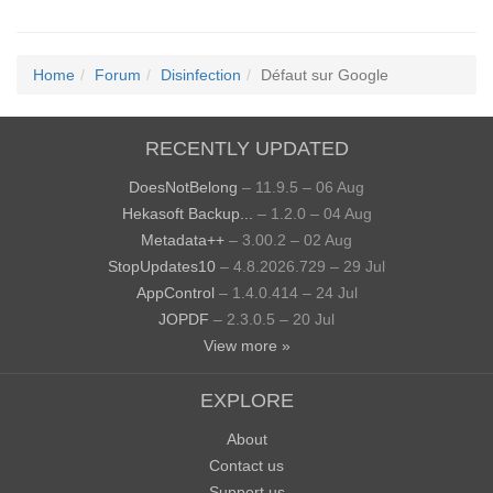
Home
Forum
Disinfection
Défaut sur Google
RECENTLY UPDATED
DoesNotBelong
– 11.9.5 – 06 Aug
Hekasoft Backup...
– 1.2.0 – 04 Aug
Metadata++
– 3.00.2 – 02 Aug
StopUpdates10
– 4.8.2026.729 – 29 Jul
AppControl
– 1.4.0.414 – 24 Jul
JOPDF
– 2.3.0.5 – 20 Jul
View more »
EXPLORE
About
Contact us
Support us