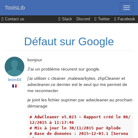
ToolsLib
Contact us
Slack
Discord
Twitter
Facebook
Défaut sur Google
bonjour
J'ai un problème récurent sur google.
j'ai utiliser c cleaner ,malewarbytes, zhpCleaner et
leon44
adwcleaner,ce dernier est le seul qui me permet de
me reconnecter.
je joint les fichier supriner par adwcleaner.au prochain
démarage
# AdwCleaner v5.023 - Rapport créé le 06/
12/2015 à 11:17:46
# Mis à jour le 30/11/2015 par Xplode
# Base de données : 2015-12-03.1 [Serveu