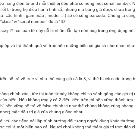
a hàng điện tử and mỗi thiết bị đều phải có riêng một serial number.
 thiết bị trong hệ điều hành tính sổ, nhưng mà bảng giá được chứa tron
 xứ, cấu hình , gam màu , model,…) sẽ có cùng barcode. Chúng ta cũng 
class” & “serial number” đó là “ID”.
vascript? hai toán tử này dễ bị nhầm lẫn tạo nên bug trong ứng dụng nế
ập ép và trả thành quả về true nếu những biến có giá cả như nhau nh
trên sẽ trả về true vì như thế cùng giá cả là 5, vì thế block code trong 
bằng chính xác , tức thị toán tử này không chỉ so sánh găng các giá tr
của biến. Nếu không ưng ý cả 2 điều kiện trên thì bền vững thành tựu t
 b” bền vững sẽ trả về false chính vì như thế chúng không cùng phong 
umber) mặc dầu trị giá của chúng giống nhau.
rội với các tiếng nói lập trình hướng đối tượng người dùng khác thường ,
c coi là một biến nào cả. Người chơi không thể thêm giá trị trực tiếp c