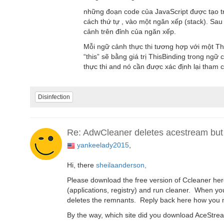
những đoạn code của JavaScript được tạo t
cách thứ tự , vào một ngăn xếp (stack). Sa
cảnh trên đỉnh của ngăn xếp.
Mỗi ngữ cảnh thực thi tương hợp với một Thi
“this” sẽ bằng giá trị ThisBinding trong ngữ
thực thi and nó cần được xác định lại tham c
Disinfection
Re: AdwCleaner deletes acestream but 
yankeelady2015
,
Hi, there
sheilaanderson,
Please download the free version of Ccleaner he
(applications, registry) and run cleaner. When y
deletes the remnants. Reply back here how you 
By the way, which site did you download AceStre