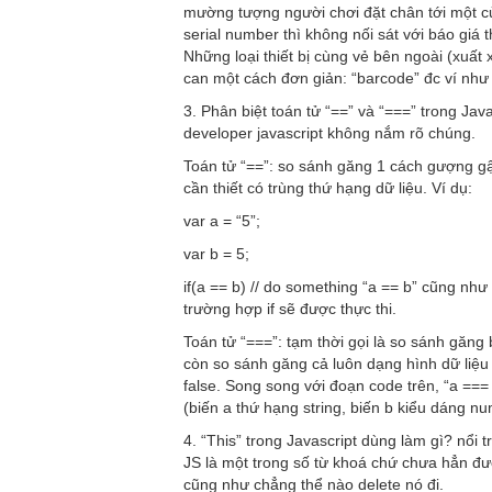
mường tượng người chơi đặt chân tới một cử
serial number thì không nối sát với báo giá
Những loại thiết bị cùng vẻ bên ngoài (xuất
can một cách đơn giản: “barcode” đc ví như “
3. Phân biệt toán tử “==” và “===” trong Ja
developer javascript không nắm rõ chúng.
Toán tử “==”: so sánh găng 1 cách gượng g
cần thiết có trùng thứ hạng dữ liệu. Ví dụ:
var a = “5”;
var b = 5;
if(a == b) // do something “a == b” cũng như 
trường hợp if sẽ được thực thi.
Toán tử “===”: tạm thời gọi là so sánh găng 
còn so sánh găng cả luôn dạng hình dữ liệu 
false. Song song với đoạn code trên, “a ===
(biến a thứ hạng string, biến b kiểu dáng n
4. “This” trong Javascript dùng làm gì? nổi t
JS là một trong số từ khoá chứ chưa hẳn đượ
cũng như chẳng thể nào delete nó đi.