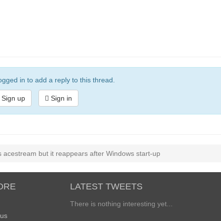
gged in to add a reply to this thread.
Sign up
Sign in
 acestream but it reappears after Windows start-up
ORE
LATEST TWEETS
There is nothing interesting yet...
 us