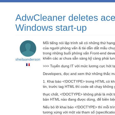
AdwCleaner deletes aces
Windows start-up
Mỗi tiếng nói lập trình sẽ có những thứ hạn
của người phỏng vấn & tài dẫn dắt mẩu chu
trong những buổi phỏng vấn Front-end develo
khiến các ai chưa sẵn sàng kỹ càng phải lung
sheilaanderson
>>> Tuyển dụng IT với mức lương cực hót t
Developers, đọc and xem thử những thắc mắ
1. Khai báo <!DOCTYPE> trong HTML có khả
tin, trước tag HTML thì code sẽ chạy không
thực chất, <!DOCTYPE> không phải là một tr
bản HTML nào đang được dùng, để biên bệnh
Nếu bỏ lỡ khai báo <!DOCTYPE> thì mỗi trì
tương xứng với một vài tham số (specificati