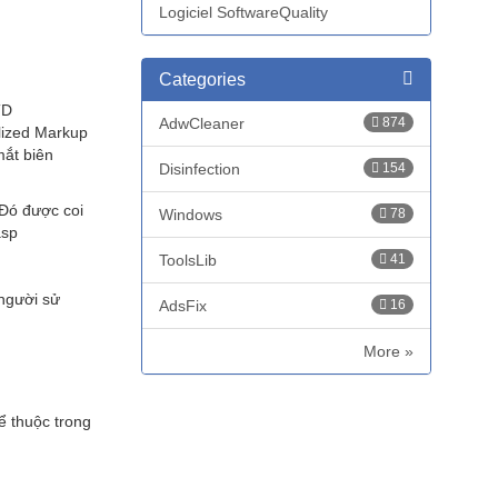
Logiciel SoftwareQuality
Categories
TD
AdwCleaner
874
alized Markup
mắt biên
Disinfection
154
 Đó được coi
Windows
78
asp
ToolsLib
41
 người sử
AdsFix
16
More »
ể thuộc trong