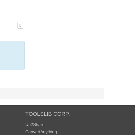
TOOLSLIB CORP.
Up2Share
ConvertAnything