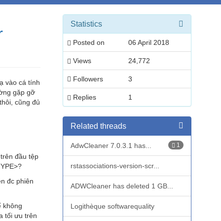
Statistics
r
Posted on
06 April 2018
Views
24,772
Followers
3
ạ vào cá tính
ường gặp gỡ
Replies
1
thôi, cũng đủ
Related threads
AdwCleaner 7.0.3.1 has...
1
trên đầu tệp
rstassociations-version-scr...
CTYPE>?
ện đc phiên
ADWCleaner has deleted 1 GB...
ể không
Logithèque softwarequality
 tối ưu trên