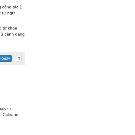
 công tác 1
c từ ngữ
d từ khoá
 ngữ cảnh đang
Reply
nalyze
m. Ccleaner