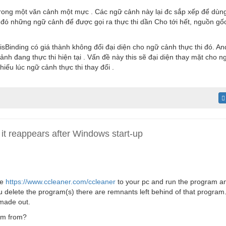
rong một văn cảnh một mực . Các ngữ cảnh này lại đc sắp xếp để dùng
u đó những ngữ cảnh để được gọi ra thực thi dần Cho tới hết, nguồn gố
sBinding có giá thành không đổi đại diện cho ngữ cảnh thực thi đó. An
 cảnh đang thực thi hiện tại . Vấn đề này this sẽ đại diện thay mặt cho
hiếu lúc ngữ cảnh thực thi thay đổi .
it reappears after Windows start-up
re
https://www.ccleaner.com/ccleaner
to your pc and run the program a
ou delete the program(s) there are remnants left behind of that progra
made out.
am from?