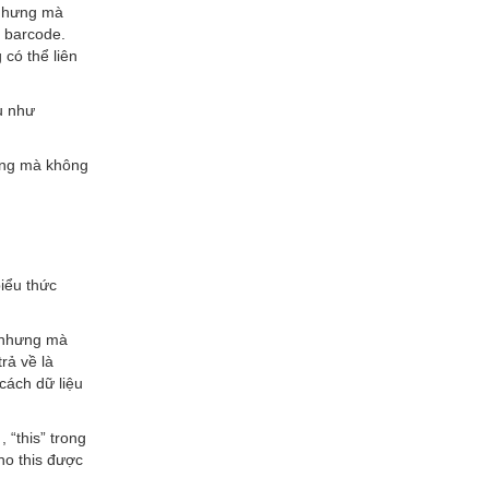
 Nhưng mà
g barcode.
có thể liên
u như
ưng mà không
biểu thức
ị nhưng mà
rả về là
cách dữ liệu
 “this” trong
ho this được