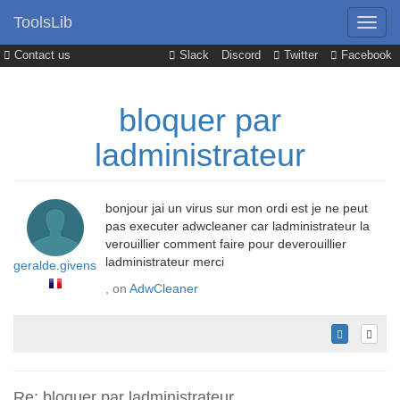
ToolsLib
Contact us
Slack
Discord
Twitter
Facebook
bloquer par
ladministrateur
bonjour jai un virus sur mon ordi est je ne peut
pas executer adwcleaner car ladministrateur la
verouillier comment faire pour deverouillier
ladministrateur merci
geralde.givens
, on
AdwCleaner
Re: bloquer par ladministrateur