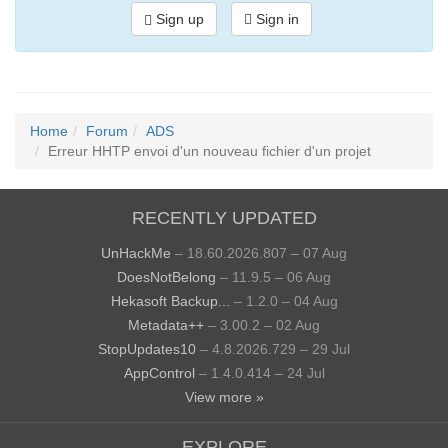
Sign up
Sign in
Home
Forum
ADS
Erreur HHTP envoi d'un nouveau fichier d'un projet
RECENTLY UPDATED
UnHackMe
– 18.60.2026.807 – 07 Aug
DoesNotBelong
– 11.9.5 – 06 Aug
Hekasoft Backup...
– 1.2.0 – 04 Aug
Metadata++
– 3.00.2 – 02 Aug
StopUpdates10
– 4.8.2026.729 – 29 Jul
AppControl
– 1.4.0.414 – 24 Jul
View more »
EXPLORE