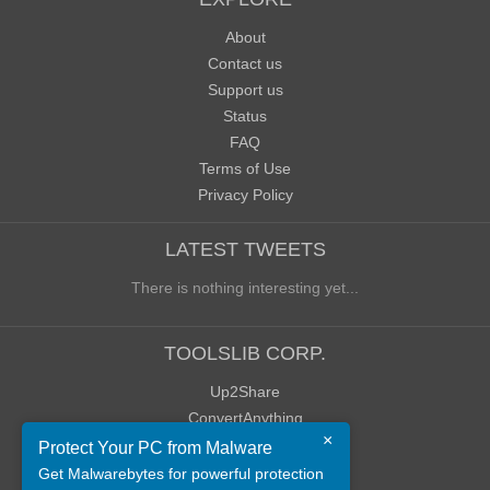
About
Contact us
Support us
Status
FAQ
Terms of Use
Privacy Policy
LATEST TWEETS
There is nothing interesting yet...
TOOLSLIB CORP.
Up2Share
ConvertAnything
×
WoWClassicUI (WCUI)
Protect Your PC from Malware
Old Blog
Get Malwarebytes for powerful protection