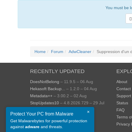
You must be lo
Home
Forum
AdwCleaner
Suppression d'un d
RECENTLY UPDATED
EXPL
DoesNotBelong
– 11.9.5 – 06 Aug
About
Hekasoft Backup...
– 1.2.0 – 04 Aug
Contact
Metadata++
– 3.00.2 – 02 Aug
Support
StopUpdates10
– 4.8.2026.729 – 29 Jul
Status
AppControl
– 1.4.0.414 – 24 Jul
FAQ
×
Protect Your PC from Malware
JOPDF
– 2.3.0.5 – 20 Jul
Terms o
Get Malwarebytes for powerful protection
View more »
Privacy 
against
adware
and threats.