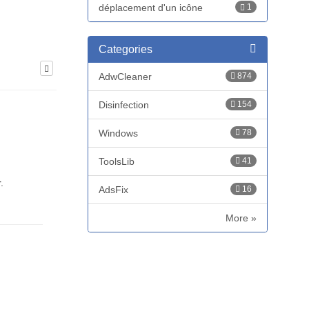
déplacement d'un icône
1
Categories
AdwCleaner
874
Disinfection
154
Windows
78
ToolsLib
41
.
AdsFix
16
More »