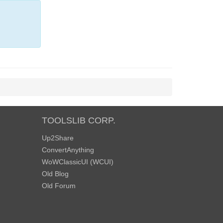
TOOLSLIB CORP.
Up2Share
ConvertAnything
WoWClassicUI (WCUI)
Old Blog
Old Forum