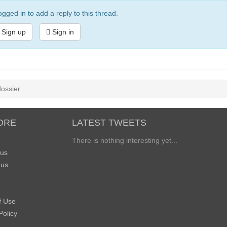
gged in to add a reply to this thread.
Sign up
Sign in
ossier
ORE
LATEST TWEETS
There is nothing interesting yet...
 us
 us
f Use
Policy