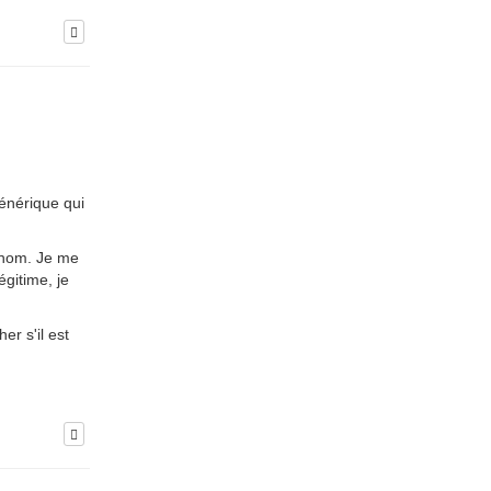
générique qui
 nom. Je me
égitime, je
er s'il est