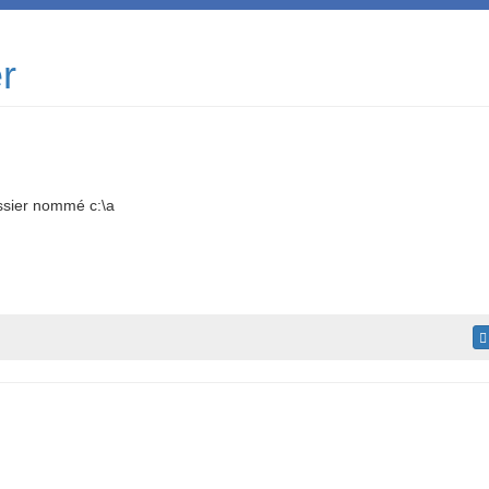
r
ssier nommé c:\a