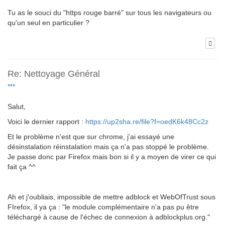
Tu as le souci du "https rouge barré" sur tous les navigateurs ou
qu'un seul en particulier ?
Re: Nettoyage Général
***
Salut,
Voici le dernier rapport :
https://up2sha.re/file?f=oedK6k48Cc2z
Et le problème n'est que sur chrome, j'ai essayé une
désinstalation réinstalation mais ça n'a pas stoppé le problème.
Je passe donc par Firefox mais bon si il y a moyen de virer ce qui
fait ça ^^
Ah et j'oubliais, impossible de mettre adblock et WebOfTrust sous
FIrefox, il ya ça : "le module complémentaire n'a pas pu être
téléchargé à cause de l'échec de connexion à adblockplus.org."