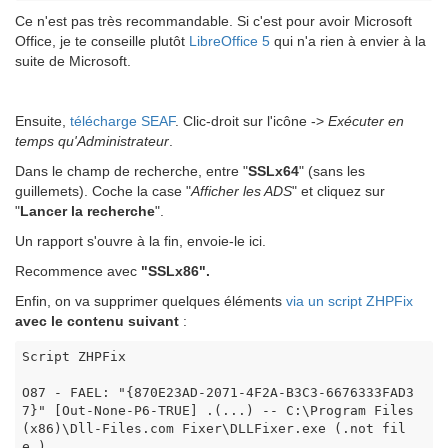
Ce n'est pas très recommandable. Si c'est pour avoir Microsoft
Office, je te conseille plutôt
LibreOffice 5
qui n'a rien à envier à la
suite de Microsoft.
Ensuite,
télécharge SEAF
. Clic-droit sur l'icône ->
Exécuter en
temps qu'Administrateur
.
Dans le champ de recherche, entre "
SSLx64
" (sans les
guillemets). Coche la case "
Afficher les ADS
" et cliquez sur
"
Lancer la recherche
".
Un rapport s'ouvre à la fin, envoie-le ici.
Recommence avec
"SSLx86".
Enfin, on va supprimer quelques éléments
via un script ZHPFix
avec le contenu suivant
:
Script ZHPFix

O87 - FAEL: "{870E23AD-2071-4F2A-B3C3-6676333FAD3
7}" [Out-None-P6-TRUE] .(...) -- C:\Program Files 
(x86)\Dll-Files.com Fixer\DLLFixer.exe (.not fil
e.)
