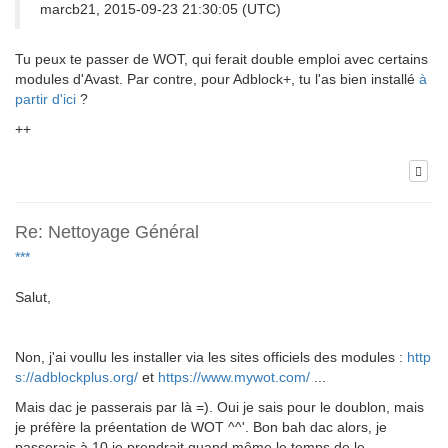
marcb21, 2015-09-23 21:30:05 (UTC)
Tu peux te passer de WOT, qui ferait double emploi avec certains
modules d'Avast. Par contre, pour Adblock+, tu l'as bien installé
à
partir d'ici
?
++
Re: Nettoyage Général
***
Salut,
Non, j'ai voullu les installer via les sites officiels des modules :
http
s://adblockplus.org/
et
https://www.mywot.com/
...
Mais dac je passerais par là =). Oui je sais pour le doublon, mais
je préfère la préentation de WOT ^^'. Bon bah dac alors, je
passerais à 10 je prendrait quand même le temps de le