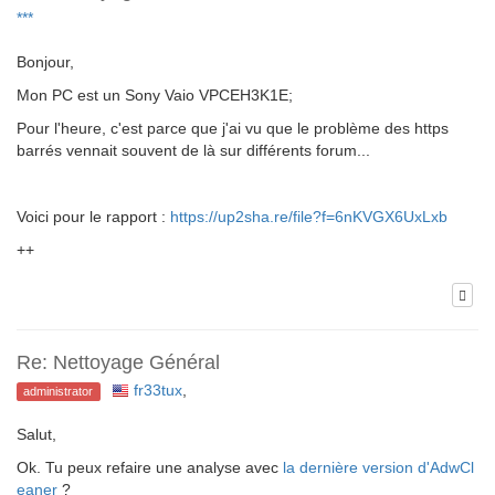
***
Bonjour,
Mon PC est un Sony Vaio VPCEH3K1E;
Pour l'heure, c'est parce que j'ai vu que le problème des https
barrés vennait souvent de là sur différents forum...
Voici pour le rapport :
https://up2sha.re/file?f=6nKVGX6UxLxb
++
Re: Nettoyage Général
fr33tux
,
administrator
Salut,
Ok. Tu peux refaire une analyse avec
la dernière version d'AdwCl
eaner
?