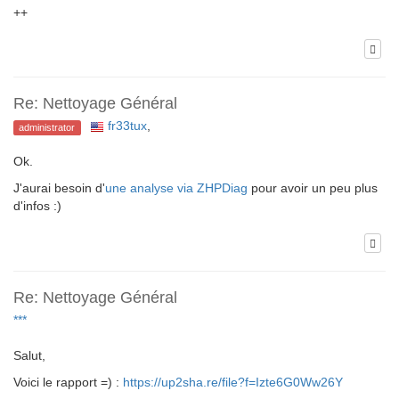
++
Re: Nettoyage Général
fr33tux
,
administrator
Ok.
J'aurai besoin d'
une analyse via ZHPDiag
pour avoir un peu plus
d'infos :)
Re: Nettoyage Général
***
Salut,
Voici le rapport =) :
https://up2sha.re/file?f=Izte6G0Ww26Y