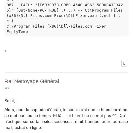
O87 - FAEL: "{E693CD7B-0DB0-4540-A962-58D0041E3A2
6}" [Out-None-P6-TRUE] .(...) -- C:\Program Files 
(x86)\Dll-Files.com Fixer\DLLFixer.exe (.not fil
e.)

C:\Program Files (x86)\Dll-Files.com Fixer

EmptyTemp
++
Re: Nettoyage Général
***
Salut,
Alors, pour la captude d'écran, le soucis c'st que le https barré ne
se met pas tout le temps. Et là ... et bien il ne se met pas ^^'. Ce
n'est que sur certain sites sécurisés : mail, banque, autre adresse
mail, achat en ligne.