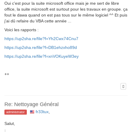
Oui c'est pour la suite microsoft office mais je me sert de libre
office, la suite microsoft est surtout pour les travaux en groupe. ça
fout le dawa quand on est pas tous sur le même logiciel ^^ Et puis
j'ai dû refaire du VBA cette année ...
Voici les rapports :
https://up2sha.re/file?f=Yh2Cwx74Cnu7
https://up2sha.re/file?f=DB1ehzxho89d
https://up2sha.re/file?f=xnVOKuyeW3ey
++
Re: Nettoyage Général
fr33tux
,
administrator
Salut,