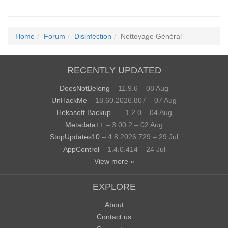
Home
Forum
Disinfection
Nettoyage Général
RECENTLY UPDATED
DoesNotBelong
– 11.9.6 – 08 Aug
UnHackMe
– 18.60.2026.807 – 07 Aug
Hekasoft Backup...
– 1.2.0 – 04 Aug
Metadata++
– 3.00.2 – 02 Aug
StopUpdates10
– 4.8.2026.729 – 29 Jul
AppControl
– 1.4.0.414 – 24 Jul
View more »
EXPLORE
About
Contact us