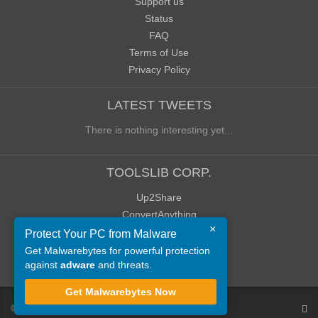
Support us
Status
FAQ
Terms of Use
Privacy Policy
LATEST TWEETS
There is nothing interesting yet...
TOOLSLIB CORP.
Up2Share
ConvertAnything
×
WoWClassicUI (WCUI)
Protect Your PC from Malware
Old Blog
Get Malwarebytes for powerful protection
against
adware
and threats.
Old Forum
Get Malwarebytes Now
©
ToolsLib