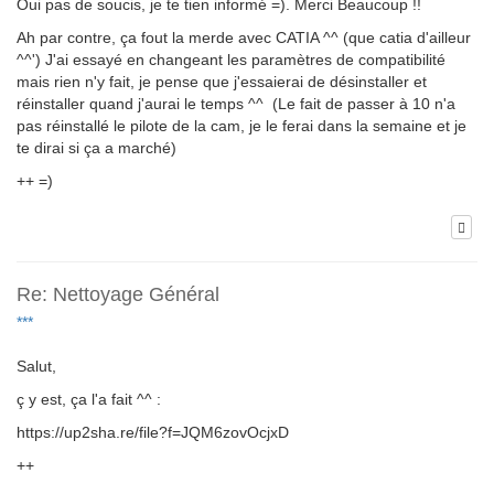
Oui pas de soucis, je te tien informé =). Merci Beaucoup !!
Ah par contre, ça fout la merde avec CATIA ^^ (que catia d'ailleur
^^') J'ai essayé en changeant les paramètres de compatibilité
mais rien n'y fait, je pense que j'essaierai de désinstaller et
réinstaller quand j'aurai le temps ^^ (Le fait de passer à 10 n'a
pas réinstallé le pilote de la cam, je le ferai dans la semaine et je
te dirai si ça a marché)
++ =)
Re: Nettoyage Général
***
Salut,
ç y est, ça l'a fait ^^ :
https://up2sha.re/file?f=JQM6zovOcjxD
++