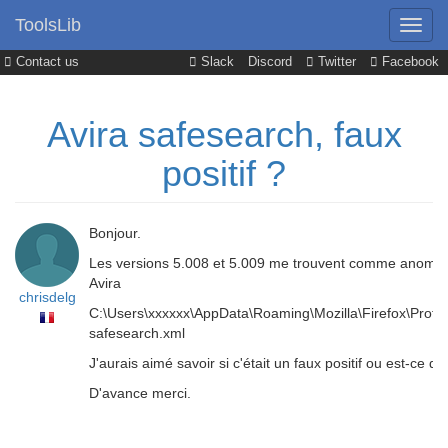
ToolsLib
Contact us
Slack
Discord
Twitter
Facebook
Avira safesearch, faux
positif ?
Bonjour.
Les versions 5.008 et 5.009 me trouvent comme anomalie 
Avira
chrisdelg
C:\Users\xxxxxx\AppData\Roaming\Mozilla\Firefox\Profile
safesearch.xml
J'aurais aimé savoir si c'était un faux positif ou est-ce q
D'avance merci.