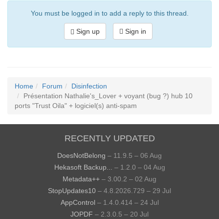
You must be logged in to add a reply to this thread.
Sign up
Sign in
Home
Forum
Disinfection
Présentation Nathalie's_Lover + voyant (bug ?) hub 10
ports "Trust Oila" + logiciel(s) anti-spam
RECENTLY UPDATED
DoesNotBelong
– 11.9.5 – 06 Aug
Hekasoft Backup...
– 1.2.0 – 04 Aug
Metadata++
– 3.00.2 – 02 Aug
StopUpdates10
– 4.8.2026.729 – 29 Jul
AppControl
– 1.4.0.414 – 24 Jul
JOPDF
– 2.3.0.5 – 20 Jul