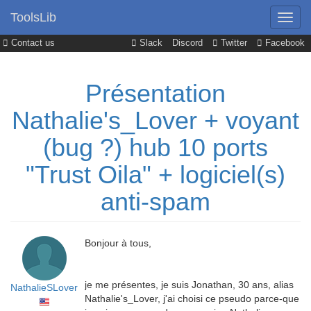
ToolsLib
Contact us
Slack
Discord
Twitter
Facebook
Présentation
Nathalie's_Lover + voyant
(bug ?) hub 10 ports
"Trust Oila" + logiciel(s)
anti-spam
Bonjour à tous,
je me présentes, je suis Jonathan, 30 ans, alias
NathalieSLover
Nathalie's_Lover, j'ai choisi ce pseudo parce-que