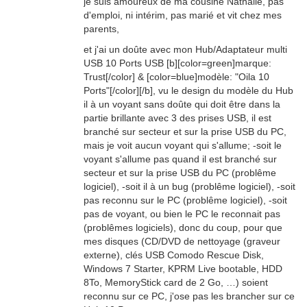
je suis amoureux de ma cousine Nathalie, pas
d'emploi, ni intérim, pas marié et vit chez mes
parents,
et j'ai un doûte avec mon Hub/Adaptateur multi
USB 10 Ports USB [b][color=green]marque:
Trust[/color] & [color=blue]modèle: "Oila 10
Ports"[/color][/b], vu le design du modèle du Hub
il à un voyant sans doûte qui doit être dans la
partie brillante avec 3 des prises USB, il est
branché sur secteur et sur la prise USB du PC,
mais je voit aucun voyant qui s'allume; -soit le
voyant s'allume pas quand il est branché sur
secteur et sur la prise USB du PC (problême
logiciel), -soit il à un bug (problême logiciel), -soit
pas reconnu sur le PC (problême logiciel), -soit
pas de voyant, ou bien le PC le reconnait pas
(problêmes logiciels), donc du coup, pour que
mes disques (CD/DVD de nettoyage (graveur
externe), clés USB Comodo Rescue Disk,
Windows 7 Starter, KPRM Live bootable, HDD
8To, MemoryStick card de 2 Go, …) soient
reconnu sur ce PC, j'ose pas les brancher sur ce