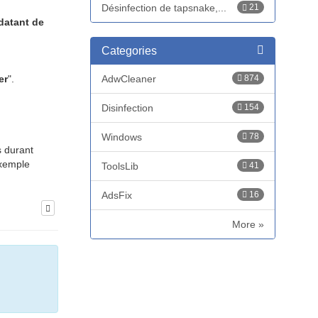
Désinfection de tapsnake,...
21
datant de
Categories
AdwCleaner
874
er
".
Disinfection
154
Windows
78
s durant
exemple
ToolsLib
41
AdsFix
16
More »