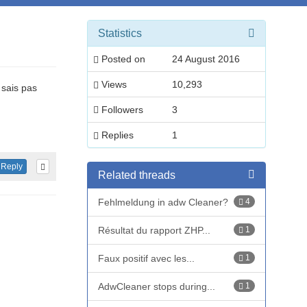
Statistics
Posted on
24 August 2016
Views
10,293
 sais pas
Followers
3
Replies
1
Reply
Related threads
Fehlmeldung in adw Cleaner?
4
Résultat du rapport ZHP...
1
Faux positif avec les...
1
AdwCleaner stops during...
1