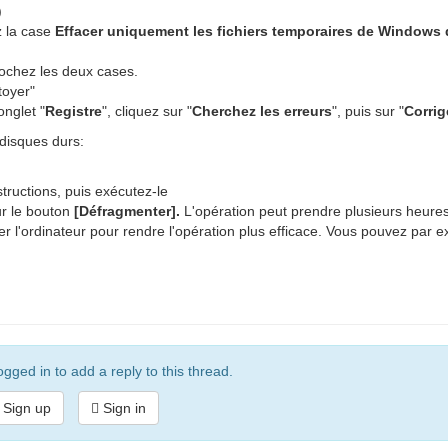
)
z la case
Effacer uniquement les fichiers temporaires de Windows 
ochez les deux cases.
toyer"
onglet "
Registre
", cliquez sur "
Cherchez les erreurs
", puis sur "
Corrig
 disques durs:
nstructions, puis exécutez-le
ur le bouton
[Défragmenter].
L'opération peut prendre plusieurs heure
iser l'ordinateur pour rendre l'opération plus efficace. Vous pouvez par 
gged in to add a reply to this thread.
Sign up
Sign in