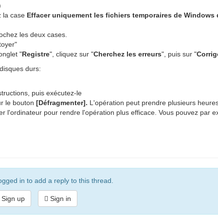
)
z la case
Effacer uniquement les fichiers temporaires de Windows 
ochez les deux cases.
toyer"
onglet "
Registre
", cliquez sur "
Cherchez les erreurs
", puis sur "
Corrig
 disques durs:
nstructions, puis exécutez-le
ur le bouton
[Défragmenter].
L'opération peut prendre plusieurs heure
iser l'ordinateur pour rendre l'opération plus efficace. Vous pouvez par 
gged in to add a reply to this thread.
Sign up
Sign in