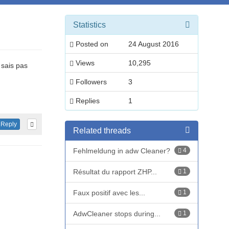
Statistics
Posted on
24 August 2016
Views
10,295
 sais pas
Followers
3
Replies
1
Reply
Related threads
Fehlmeldung in adw Cleaner?
4
Résultat du rapport ZHP...
1
Faux positif avec les...
1
AdwCleaner stops during...
1