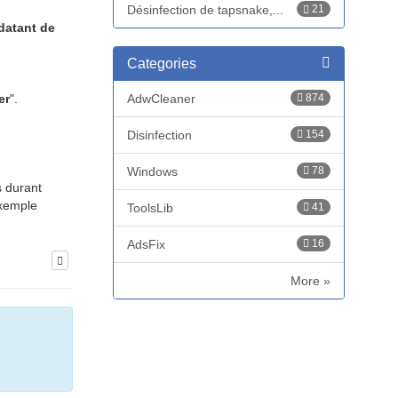
Désinfection de tapsnake,...
21
datant de
Categories
AdwCleaner
874
er
".
Disinfection
154
Windows
78
s durant
exemple
ToolsLib
41
AdsFix
16
More »