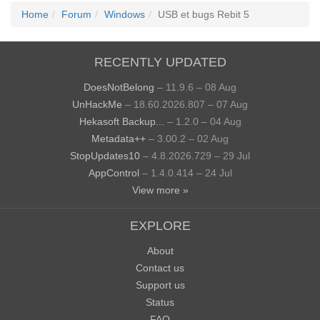
Home
Forum
Windows
USB et bugs Rebit 5
RECENTLY UPDATED
DoesNotBelong
– 11.9.6 – 08 Aug
UnHackMe
– 18.60.2026.807 – 07 Aug
Hekasoft Backup...
– 1.2.0 – 04 Aug
Metadata++
– 3.00.2 – 02 Aug
StopUpdates10
– 4.8.2026.729 – 29 Jul
AppControl
– 1.4.0.414 – 24 Jul
View more »
EXPLORE
About
Contact us
Support us
Status
FAQ