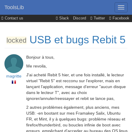
ToolsLib
Contact us
Slack
Discord
Twitter
Facebook
USB et bugs Rebit 5
locked
Bonjour à tous,
Me revoila,
J'ai acheté Rebit 5 hier, et une fois installé, le lecteur
magritte
virtuel "Rebit 5" est recconu sur l'explorer, mais en
lançant l'application, message d'erreur "aucun disque
dans le lecteur T", avec au choix
ignorer/annuler/reessayer et rebit se lance pas,
2 autres problèmes également, plus anciens, mes
USB: -en bootant sur mes Framakey Salix, Ubuntu
FR, et Mint, il y à quelques bugs: problème réseau et
firefox/thunderbird, ou boucles infinie de boot avec
erreurs, empêchant d'acceder au bureau des OS linus