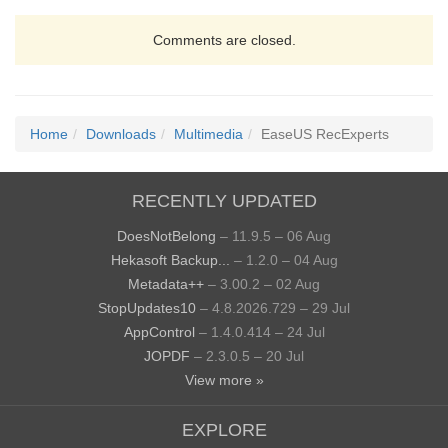
Comments are closed.
Home
Downloads
Multimedia
EaseUS RecExperts
RECENTLY UPDATED
DoesNotBelong
– 11.9.5 – 06 Aug
Hekasoft Backup...
– 1.2.0 – 04 Aug
Metadata++
– 3.00.2 – 02 Aug
StopUpdates10
– 4.8.2026.729 – 29 Jul
AppControl
– 1.4.0.414 – 24 Jul
JOPDF
– 2.3.0.5 – 20 Jul
View more »
EXPLORE