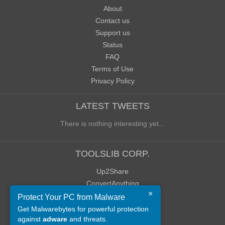
About
Contact us
Support us
Status
FAQ
Terms of Use
Privacy Policy
LATEST TWEETS
There is nothing interesting yet...
TOOLSLIB CORP.
Up2Share
ConvertAnything
×
WoWClassicUI (WCUI)
Protect Your PC from Malware
Old Blog
Get Malwarebytes for powerful protection
against
adware
and threats.
Old Forum