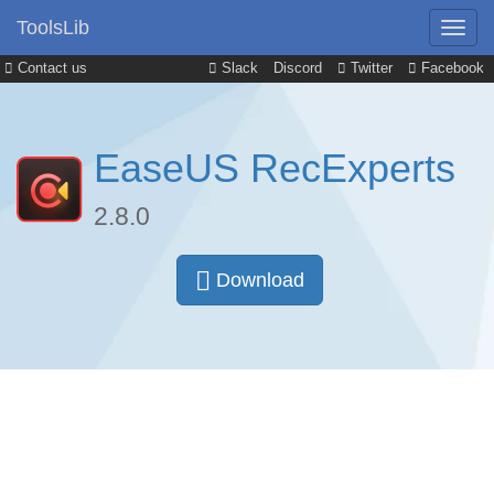
ToolsLib
Contact us
Slack
Discord
Twitter
Facebook
EaseUS RecExperts
2.8.0
Download