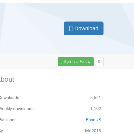
Download
Sign in to Follow
0
bout
Downloads
5,521
Weekly downloads
1,102
Publisher
EaseUS
By
lola2015