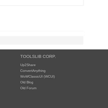
TOOLSLIB CORP.
Up2Share
ConvertAnything
WoWClassicUI (WCUI)
Old Blog
Old Forum