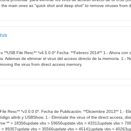
 the main ones as "quick shot and deep shot" to remove viruses from 
irus
* o **USB File Resc** *v4.5.0.0* Fecha: **Febrero 2014** 1.- Ahora con
a. Ademas de eliminar el virus del acceso directo de la memoria. 1.- 
removing the virus from direct access memory.
File Resc** *v3.0.0.0*. Fecha de Publicación: **Diciembre 2013** 1.- Eli
ódigo attrib y USBShow. 1.- Eliminate the virus of the direct access, di
ame:** > 18356update.vbs > 59656update.vbs > 43312update.vbs > 70
 > 99357update.vbs > 35566update.vbs > 45141update.vbs > 40263u