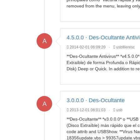
removed from the menu, leaving only
4.5.0.0 · Des-Ocultante Antiv
A
2014-02-01 06:09:20
·
usbfileresc
**Des-Ocultante Antivirus** *v4.5.0.0
Extraíble) de forma Profunda o Rápid
Disk) Deep or Quick. In addition to 
3.0.0.0 · Des-Ocultante
A
2013-12-01 06:01:03
·
usb
**Des-Ocultante** *v3.0.0.0* o **USB 
(Disco Extraíble) más rápido que el c
code attrib and USBShow. **Virus N
18356update.vbs > 99357update.vbs