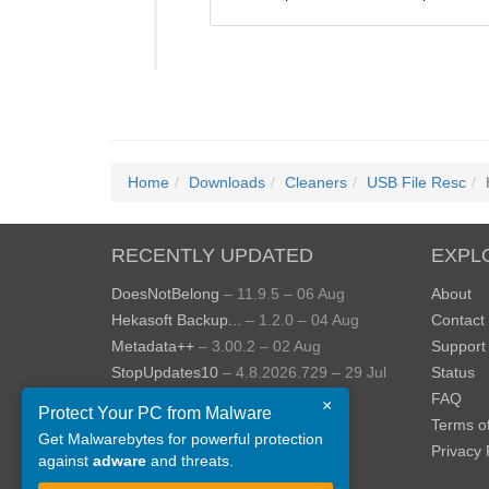
Home
Downloads
Cleaners
USB File Resc
RECENTLY UPDATED
EXPL
DoesNotBelong
– 11.9.5 – 06 Aug
About
Hekasoft Backup...
– 1.2.0 – 04 Aug
Contact
Metadata++
– 3.00.2 – 02 Aug
Support
StopUpdates10
– 4.8.2026.729 – 29 Jul
Status
AppControl
– 1.4.0.414 – 24 Jul
FAQ
×
Protect Your PC from Malware
JOPDF
– 2.3.0.5 – 20 Jul
Terms o
Get Malwarebytes for powerful protection
View more »
Privacy 
against
adware
and threats.