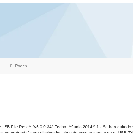
Pages
**USB File Resc** *v5.0.0.34* Fecha: **Junio 2014** 1.- Se han quitado
cuna profunda" para eliminar los virus de acceso directo de tu USB (Di