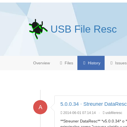
USB File Resc
Overview
Files
History
Issues
5.0.0.34 · Streuner DataResc
A
2014-06-01 07:14:14
·
usbfileresc
**Streuner DataResc** *v5.0.0.34* o 
principales como "vacuna rápida y va