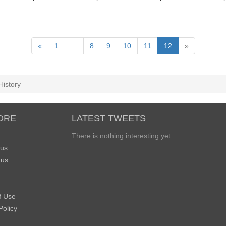
«
1
...
8
9
10
11
12
»
History
ORE
LATEST TWEETS
There is nothing interesting yet...
 us
 us
f Use
Policy