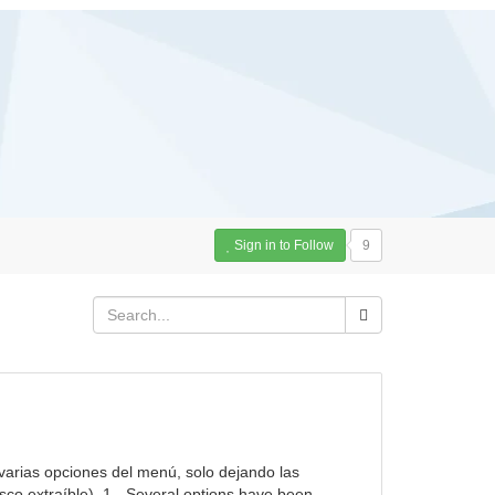
Sign in to Follow
9
 varias opciones del menú, solo dejando las
sco extraíble). 1.- Several options have been