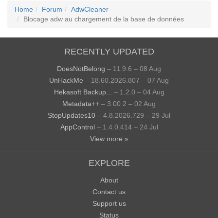
Home
Forum
AdwCleaner
Blocage adw au chargement de la base de données
RECENTLY UPDATED
DoesNotBelong
– 11.9.6 – 08 Aug
UnHackMe
– 18.60.2026.807 – 07 Aug
Hekasoft Backup...
– 1.2.0 – 04 Aug
Metadata++
– 3.00.2 – 02 Aug
StopUpdates10
– 4.8.2026.729 – 29 Jul
AppControl
– 1.4.0.414 – 24 Jul
View more »
EXPLORE
About
Contact us
Support us
Status