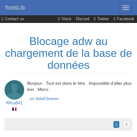
ToolsLib
Contact us
Slack
Discord
Twitter
Facebook
Blocage adw au
chargement de la base de
données
Bonjour . Tout est dans le titre . Impossible d'aller plus
loin . Merci .
, on
AdwCleaner
f6fcs841