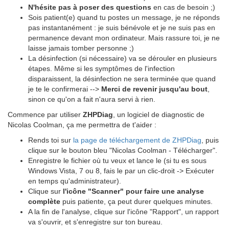
N'hésite pas à poser des questions
en cas de besoin ;)
Sois patient(e) quand tu postes un message, je ne réponds
pas instantanément : je suis bénévole et je ne suis pas en
permanence devant mon ordinateur. Mais rassure toi, je ne
laisse jamais tomber personne ;)
La désinfection (si nécessaire) va se dérouler en plusieurs
étapes. Même si les symptômes de l'infection
disparaissent, la désinfection ne sera terminée que quand
je te le confirmerai -->
Merci de revenir jusqu'au bout
,
sinon ce qu'on a fait n'aura servi à rien.
Commence par utiliser
ZHPDiag
, un logiciel de diagnostic de
Nicolas Coolman, ça me permettra de t'aider :
Rends toi sur
la page de téléchargement de ZHPDiag
, puis
clique sur le bouton bleu "Nicolas Coolman - Télécharger".
Enregistre le fichier où tu veux et lance le (si tu es sous
Windows Vista, 7 ou 8, fais le par un clic-droit -> Exécuter
en temps qu'administrateur).
Clique sur
l'icône "Scanner" pour faire une analyse
complète
puis patiente, ça peut durer quelques minutes.
A la fin de l'analyse, clique sur l'icône "Rapport", un rapport
va s'ouvrir, et s'enregistre sur ton bureau.