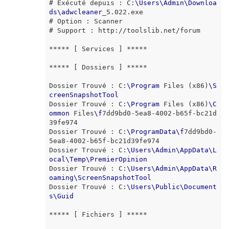
# Exécuté depuis : C:
\
Users
\
Admin
\
Downloa
ds
\
adwcleaner
_5.022.exe

# Option : Scanner

# Support : http://toolslib.net/forum

***** [ Services ] *****

***** [ Dossiers ] *****

Dossier Trouvé : C:
\
Program
 Files (x86)
\
S
creenSnapshotTool
Dossier Trouvé : C:
\
Program
 Files (x86)
\
C
ommon
 Files
\
f
7dd9bd0-5ea8-4002-b65f-bc21d
39fe974 

Dossier Trouvé : C:
\
ProgramData
\
f
7dd9bd0-
5ea8-4002-b65f-bc21d39fe974

Dossier Trouvé : C:
\
Users
\
Admin
\
AppData
\
L
ocal
\
Temp
\
PremierOpinion
Dossier Trouvé : C:
\
Users
\
Admin
\
AppData
\
R
oaming
\
ScreenSnapshotTool
Dossier Trouvé : C:
\
Users
\
Public
\
Document
s
\
Guid
***** [ Fichiers ] *****
