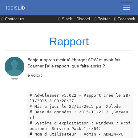
ToolsLib
Contact us
Slack
Discord
Twitter
Facebook
Rapport
Bonjour apres avoir téléharger ADW et avoir fait
Scanner j'ai e rapport, que faire après ?
e voici :
****
# AdwCleaner v5.022 - Rapport créé le 28/
11/2015 à 09:28:27

# Mis à jour le 22/11/2015 par Xplode

# Base de données : 2015-11-22.2 [Serveu
r]

# Système d'exploitation : Windows 7 Prof
essional Service Pack 1 (x64)

# Nom d'utilisateur : Admin - ADMIN-PC
