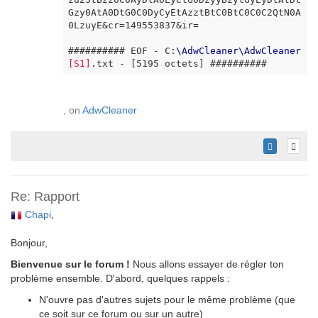
Gzy0AtA0DtG0C0DyCyEtAzztBtC0BtC0C0C2QtN0A
0LzuyE&cr=149553837&ir=

########## EOF - C:
\
AdwCleaner
\
AdwCleaner
[S1]
.txt - [5195 octets] ##########
, on
AdwCleaner
Re: Rapport
Chapi
,
Bonjour,
Bienvenue sur le forum !
Nous allons essayer de régler ton
problème ensemble. D'abord, quelques rappels :
N'ouvre pas d'autres sujets pour le même problème (que
ce soit sur ce forum ou sur un autre)