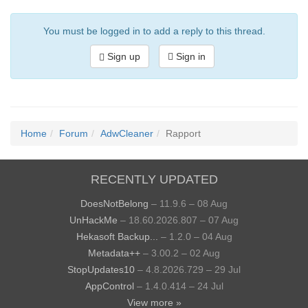
You must be logged in to add a reply to this thread.
Sign up
Sign in
Home
Forum
AdwCleaner
Rapport
RECENTLY UPDATED
DoesNotBelong
– 11.9.6 – 08 Aug
UnHackMe
– 18.60.2026.807 – 07 Aug
Hekasoft Backup...
– 1.2.0 – 04 Aug
Metadata++
– 3.00.2 – 02 Aug
StopUpdates10
– 4.8.2026.729 – 29 Jul
AppControl
– 1.4.0.414 – 24 Jul
View more »