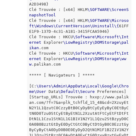
A2D3498}

Clé Trouvée : [x64] HKLM
\
SOFTWARE
\
ScreenS
napshotTool
Clé Trouvée : [x64] HKLM
\
SOFTWARE
\
Microso
ft
\
Windows
\
CurrentVersion
\
Uninstall
\
{
61FF
E1F9-137D-4c31-A181-3415FCAA5946}

Clé Trouvée : HKCU
\
Software
\
Microsoft
\
Int
ernet
 Explorer
\
LowRegistry
\
DOMStorage
\
pal
ikan
.com

Clé Trouvée : HKCU
\
Software
\
Microsoft
\
Int
ernet
 Explorer
\
LowRegistry
\
DOMStorage
\
ww
w
.palikan.com

***** [ Navigateurs ] *****

[C:
\
Users
\
Admin
\
AppData
\
Local
\
Google
\
Chro
me
\
User
 Data
\
Default
\
Secure
 Preferences] 

[Startup_URLs] Trouvée : hxxp://www.palik
an.com/?f=7&a=plk_tchfld_15_48&cd=2XzuyEt
N2Y1L1QzutC0CzzyBtB0CyDyBtCyEyEyByC0EtByC
tN0D0Tzu0StCyEtByEtN1L2XzutAtFtCyEtFtDtFt
DtN1L1Czu1StN1L1G1B1V1N2Y1L1Qzu2StBzyyD0C
0A0B0BzztGtDyE0DyCtGtC0ByCtDtGyB0C0EzztGy
ByCyByCtA0DyD0B0E0EyDyD2QtN1M1F1B2Z1V1N2Y
1L1Qzu2StBzz0C0AyDtA0EyCtG0DzyyBzytGyEyDt