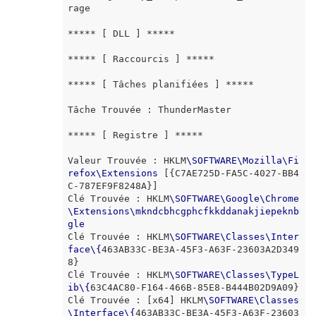
rage

***** [ DLL ] *****

***** [ Raccourcis ] *****

***** [ Tâches planifiées ] *****

Tâche Trouvée : ThunderMaster

***** [ Registre ] *****

Valeur Trouvée : HKLM
\
SOFTWARE
\
Mozilla
\
Fi
refox
\
Extensions
 [{C7AE725D-FA5C-4027-BB4
C-787EF9F8248A}]

Clé Trouvée : HKLM
\
SOFTWARE
\
Google
\
Chrome
\
Extensions
\
mkndcbhcgphcfkkddanakjiepeknb
gle
Clé Trouvée : HKLM
\
SOFTWARE
\
Classes
\
Inter
face
\
{
463AB33C-BE3A-45F3-A63F-23603A2D349
8}

Clé Trouvée : HKLM
\
SOFTWARE
\
Classes
\
TypeL
ib
\
{
63C4AC80-F164-466B-85E8-B444B02D9A09} 

Clé Trouvée : [x64] HKLM
\
SOFTWARE
\
Classes
\
Interface
\
{
463AB33C-BE3A-45F3-A63F-23603