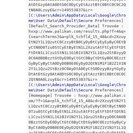
AtDtGzy0AtA0DtG0C0DyCyEtAzztBtC0BtC0C0C2Q
tN0A0LzuyE&cr=149553837&ir=

[C:
\
Users
\
Admin
\
AppData
\
Local
\
Google
\
Chro
me
\
User
 Data
\
Default
\
Secure
 Preferences] 

[Default_Search_Provider_Data] Trouvée : 
hxxp://www.palikan.com/results.php?f=4&q=
{searchTerms}&a=plk_tchfld_15_48&cd=2Xzuy
EtN2Y1L1QzutC0CzzyBtB0CyDyBtCyEyEyByC0EtB
yCtN0D0Tzu0StCyEtByEtN1L2XzutAtFtCyEtFtDt
FtDtN1L1Czu1StN1L1G1B1V1N2Y1L1Qzu2StBzyyD
0C0A0B0BzztGtDyE0DyCtGtC0ByCtDtGyB0C0Ezzt
GyByCyByCtA0DyD0B0E0EyDyD2QtN1M1F1B2Z1V1N
2Y1L1Qzu2StBzz0C0AyDtA0EyCtG0DzyyBzytGyEy
DtAtDtGzy0AtA0DtG0C0DyCyEtAzztBtC0BtC0C0C
2QtN0A0LzuyE&cr=149553837&ir=

[C:
\
Users
\
Admin
\
AppData
\
Local
\
Google
\
Chro
me
\
User
 Data
\
Default
\
Secure
 Preferences]

[Homepage] Trouvée : hxxp://www.palikan.c
om/?f=1&a=plk_tchfld_15_48&cd=2XzuyEtN2Y1
L1QzutC0CzzyBtB0CyDyBtCyEyEyByC0EtByCtN0D
0Tzu0StCyEtByEtN1L2XzutAtFtCyEtFtDtFtDtN1
L1Czu1StN1L1G1B1V1N2Y1L1Qzu2StBzyyD0C0A0B
0BzztGtDyE0DyCtGtC0ByCtDtGyB0C0EzztGyByCy
ByCtA0DyD0B0E0EyDyD2QtN1M1F1B2Z1V1N2Y1L1Q
zu2StBzz0C0AyDtA0EyCtG0DzyyBzytGyEyDtAtDt