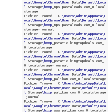
ocal
\
Google
\
Chrome
\
User
 Data
\
Default
\
Loca
l
 Storage
\
hxxp
_nps.pastaleads.com_0.local
storage

Fichier Trouvé : C:
\
Users
\
Admin
\
AppData
\
L
ocal
\
Google
\
Chrome
\
User
 Data
\
Default
\
Loca
l
 Storage
\
hxxp
_nps.pastaleads.com_0.local
storage-journal

Fichier Trouvé : C:
\
Users
\
Admin
\
AppData
\
L
ocal
\
Google
\
Chrome
\
User
 Data
\
Default
\
Loca
l
 Storage
\
hxxp
_pstatic.kingtopdeals.com_
0.localstorage

Fichier Trouvé : C:
\
Users
\
Admin
\
AppData
\
L
ocal
\
Google
\
Chrome
\
User
 Data
\
Default
\
Loca
l
 Storage
\
hxxp
_pstatic.kingtopdeals.com_
0.localstorage-journal

Fichier Trouvé : C:
\
Users
\
Admin
\
AppData
\
L
ocal
\
Google
\
Chrome
\
User
 Data
\
Default
\
Loca
l
 Storage
\
hxxp
_palikan.com_0.localstorage

Fichier Trouvé : C:
\
Users
\
Admin
\
AppData
\
L
ocal
\
Google
\
Chrome
\
User
 Data
\
Default
\
Loca
l
 Storage
\
hxxp
_palikan.com_0.localstorage
-journal

Fichier Trouvé : C:
\
Users
\
Admin
\
AppData
\
L
ocal
\
Google
\
Chrome
\
User
 Data
\
Default
\
Loca
l
 Storage
\
hxxp
_www.palikan.com_0.localsto