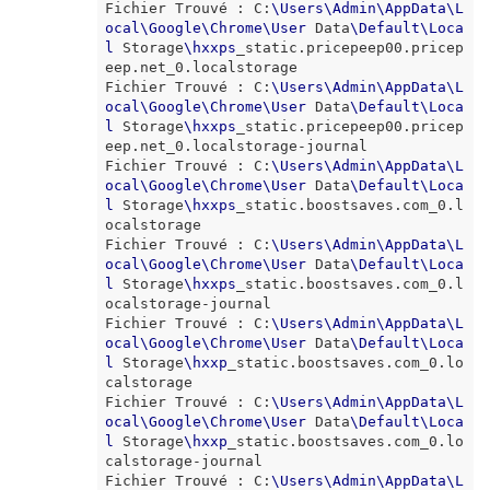
Fichier Trouvé : C:
\
Users
\
Admin
\
AppData
\
L
ocal
\
Google
\
Chrome
\
User
 Data
\
Default
\
Loca
l
 Storage
\
hxxps
_static.pricepeep00.pricep
eep.net_0.localstorage

Fichier Trouvé : C:
\
Users
\
Admin
\
AppData
\
L
ocal
\
Google
\
Chrome
\
User
 Data
\
Default
\
Loca
l
 Storage
\
hxxps
_static.pricepeep00.pricep
eep.net_0.localstorage-journal

Fichier Trouvé : C:
\
Users
\
Admin
\
AppData
\
L
ocal
\
Google
\
Chrome
\
User
 Data
\
Default
\
Loca
l
 Storage
\
hxxps
_static.boostsaves.com_0.l
ocalstorage

Fichier Trouvé : C:
\
Users
\
Admin
\
AppData
\
L
ocal
\
Google
\
Chrome
\
User
 Data
\
Default
\
Loca
l
 Storage
\
hxxps
_static.boostsaves.com_0.l
ocalstorage-journal

Fichier Trouvé : C:
\
Users
\
Admin
\
AppData
\
L
ocal
\
Google
\
Chrome
\
User
 Data
\
Default
\
Loca
l
 Storage
\
hxxp
_static.boostsaves.com_0.lo
calstorage

Fichier Trouvé : C:
\
Users
\
Admin
\
AppData
\
L
ocal
\
Google
\
Chrome
\
User
 Data
\
Default
\
Loca
l
 Storage
\
hxxp
_static.boostsaves.com_0.lo
calstorage-journal

Fichier Trouvé : C:
\
Users
\
Admin
\
AppData
\
L