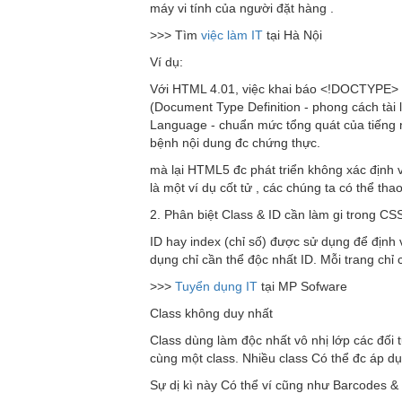
máy vi tính của người đặt hàng .
>>> Tìm
việc làm IT
tại Hà Nội
Ví dụ:
Với HTML 4.01, việc khai báo <!DOCTYPE> k
(Document Type Definition - phong cách tài
Language - chuẩn mức tổng quát của tiếng nó
bệnh nội dung đc chứng thực.
mà lại HTML5 đc phát triển không xác định
là một ví dụ cốt tử , các chúng ta có thể t
2. Phân biệt Class & ID cần làm gi trong CS
ID hay index (chỉ số) được sử dụng để định 
dụng chỉ cần thể độc nhất ID. Mỗi trang chỉ
>>>
Tuyển dụng IT
tại MP Sofware
Class không duy nhất
Class dùng làm độc nhất vô nhị lớp các đối 
cùng một class. Nhiều class Có thể đc áp d
Sự dị kì này Có thể ví cũng như Barcodes &