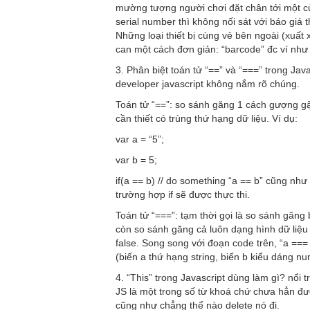
mường tượng người chơi đặt chân tới một cử
serial number thì không nối sát với báo giá
Những loại thiết bị cùng vẻ bên ngoài (xuất
can một cách đơn giản: “barcode” đc ví như “
3. Phân biệt toán tử “==” và “===” trong Ja
developer javascript không nắm rõ chúng.
Toán tử “==”: so sánh găng 1 cách gượng g
cần thiết có trùng thứ hạng dữ liệu. Ví dụ:
var a = “5”;
var b = 5;
if(a == b) // do something “a == b” cũng như 
trường hợp if sẽ được thực thi.
Toán tử “===”: tạm thời gọi là so sánh găng 
còn so sánh găng cả luôn dạng hình dữ liệu 
false. Song song với đoạn code trên, “a ===
(biến a thứ hạng string, biến b kiểu dáng n
4. “This” trong Javascript dùng làm gì? nổi t
JS là một trong số từ khoá chứ chưa hẳn đượ
cũng như chẳng thể nào delete nó đi.