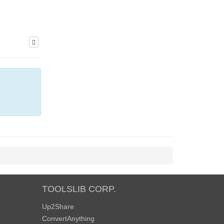
TOOLSLIB CORP.
Up2Share
ConvertAnything