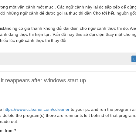
rong một văn cảnh một mực . Các ngữ cảnh này lại đc sắp xếp để dùng
u đó những ngữ cảnh để được gọi ra thực thi dần Cho tới hết, nguồn gố
sBinding có giá thành không đổi đại diện cho ngữ cảnh thực thi đó. An
 cảnh đang thực thi hiện tại . Vấn đề này this sẽ đại diện thay mặt cho
hiếu lúc ngữ cảnh thực thi thay đổi .
it reappears after Windows start-up
re
https://www.ccleaner.com/ccleaner
to your pc and run the program a
ou delete the program(s) there are remnants left behind of that progra
made out.
am from?