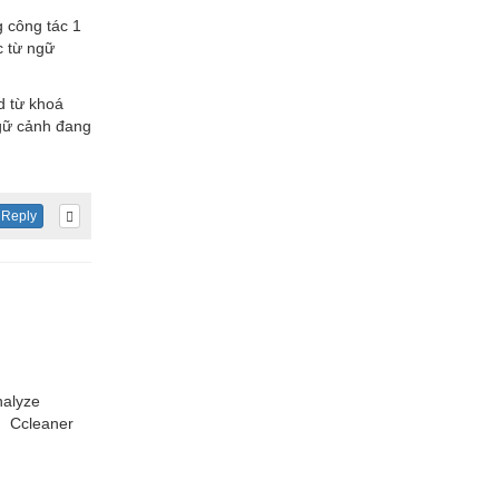
 công tác 1
c từ ngữ
d từ khoá
 ngữ cảnh đang
Reply
nalyze
m. Ccleaner