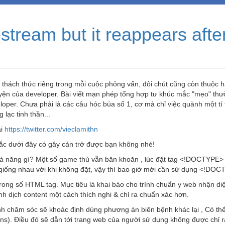
tream but it reappears afte
g thách thức riêng trong mỗi cuộc phỏng vấn, đôi chút cũng còn thuộc h
yện của developer. Bài viết mạn phép tổng hợp tư khúc mắc "mẹo" th
per. Chưa phải là các câu hóc búa số 1, cơ mà chỉ việc quành một tí 
 lạc tinh thần...
ại
https://twitter.com/vieclamithn
c dưới đây có gây cản trở được bạn không nhé!
 năng gì? Một số game thủ vẫn băn khoăn , lúc đặt tag <!DOCTYPE> 
 giống nhau với khi không đặt, vậy thì bao giờ mới cần sử dụng <!DO
ong số HTML tag. Mục tiêu là khai báo cho trình chuẩn y web nhận di
 dịch content một cách thích nghi & chỉ ra chuẩn xác hơn.
nh chăm sóc sẽ khoác định dùng phương án biên bệnh khác lại , Có th
ons). Điều đó sẽ dẫn tới trang web của người sử dụng không được chỉ ra