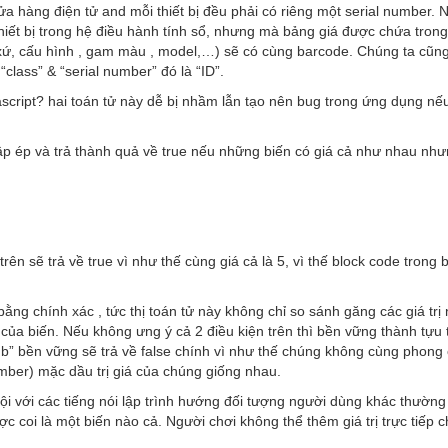
a hàng điện tử and mỗi thiết bị đều phải có riêng một serial number.
 thiết bị trong hệ điều hành tính sổ, nhưng mà bảng giá được chứa tron
 xứ, cấu hình , gam màu , model,…) sẽ có cùng barcode. Chúng ta cũng 
class” & “serial number” đó là “ID”.
vascript? hai toán tử này dễ bị nhầm lẫn tạo nên bug trong ứng dụng nế
ập ép và trả thành quả về true nếu những biến có giá cả như nhau nh
trên sẽ trả về true vì như thế cùng giá cả là 5, vì thế block code trong 
bằng chính xác , tức thị toán tử này không chỉ so sánh găng các giá tr
của biến. Nếu không ưng ý cả 2 điều kiện trên thì bền vững thành tựu t
 b” bền vững sẽ trả về false chính vì như thế chúng không cùng phong 
umber) mặc dầu trị giá của chúng giống nhau.
rội với các tiếng nói lập trình hướng đối tượng người dùng khác thường ,
c coi là một biến nào cả. Người chơi không thể thêm giá trị trực tiếp c