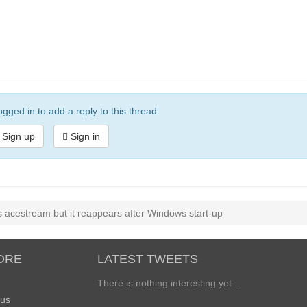
gged in to add a reply to this thread.
Sign up
Sign in
 acestream but it reappears after Windows start-up
ORE
LATEST TWEETS
There is nothing interesting yet...
 us