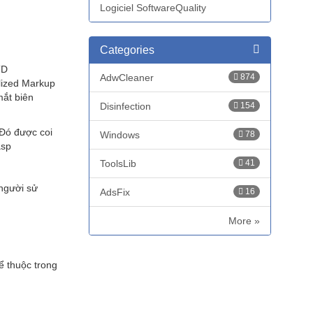
Logiciel SoftwareQuality
Categories
TD
AdwCleaner
874
alized Markup
mắt biên
Disinfection
154
 Đó được coi
Windows
78
asp
ToolsLib
41
 người sử
AdsFix
16
More »
ể thuộc trong