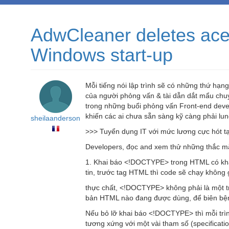
AdwCleaner deletes aces
Windows start-up
Mỗi tiếng nói lập trình sẽ có những thứ hạn
của người phỏng vấn & tài dẫn dắt mẩu chu
trong những buổi phỏng vấn Front-end develo
khiến các ai chưa sẵn sàng kỹ càng phải lung
sheilaanderson
>>> Tuyển dụng IT với mức lương cực hót t
Developers, đọc and xem thử những thắc mắ
1. Khai báo <!DOCTYPE> trong HTML có khả
tin, trước tag HTML thì code sẽ chạy không
thực chất, <!DOCTYPE> không phải là một tr
bản HTML nào đang được dùng, để biên bệnh
Nếu bỏ lỡ khai báo <!DOCTYPE> thì mỗi trì
tương xứng với một vài tham số (specificati