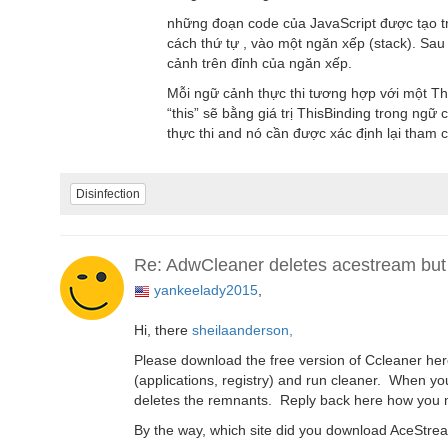
những đoạn code của JavaScript được tạo t
cách thứ tự , vào một ngăn xếp (stack). Sa
cảnh trên đỉnh của ngăn xếp.
Mỗi ngữ cảnh thực thi tương hợp với một Thi
“this” sẽ bằng giá trị ThisBinding trong ngữ
thực thi and nó cần được xác định lại tham c
Disinfection
Re: AdwCleaner deletes acestream but 
yankeelady2015
,
Hi, there
sheilaanderson,
Please download the free version of Ccleaner he
(applications, registry) and run cleaner. When y
deletes the remnants. Reply back here how you 
By the way, which site did you download AceStre