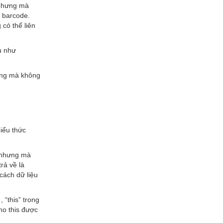
 Nhưng mà
g barcode.
có thể liên
u như
ưng mà không
biểu thức
ị nhưng mà
rả về là
cách dữ liệu
 “this” trong
ho this được