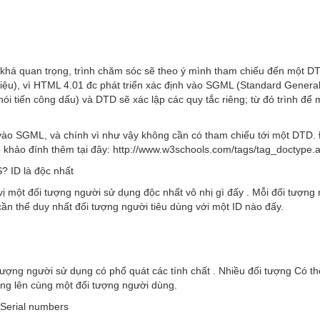
há quan trọng, trình chăm sóc sẽ theo ý mình tham chiếu đến một D
 liệu), vì HTML 4.01 đc phát triển xác định vào SGML (Standard Gener
i tiến công dấu) và DTD sẽ xác lập các quy tắc riêng; từ đó trình để 
 vào SGML, và chính vì như vậy không cần có tham chiếu tới một DTD.
hao khảo đính thêm tại đây: http://www.w3schools.com/tags/tag_doctype.
S? ID là độc nhất
vị một đối tượng người sử dụng độc nhất vô nhị gì đấy . Mỗi đối tượng
 cần thể duy nhất đối tượng người tiêu dùng với một ID nào đấy.
tượng người sử dụng có phổ quát các tính chất . Nhiều đối tượng Có th
ụng lên cùng một đối tượng người dùng.
 Serial numbers