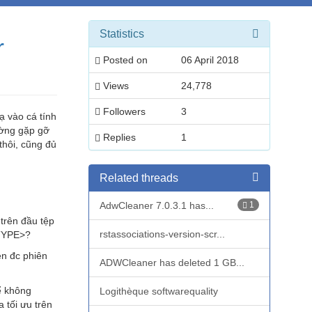
Statistics
r
Posted on
06 April 2018
Views
24,778
Followers
3
ạ vào cá tính
ường gặp gỡ
Replies
1
thôi, cũng đủ
Related threads
AdwCleaner 7.0.3.1 has...
1
trên đầu tệp
rstassociations-version-scr...
CTYPE>?
ện đc phiên
ADWCleaner has deleted 1 GB...
ể không
Logithèque softwarequality
 tối ưu trên