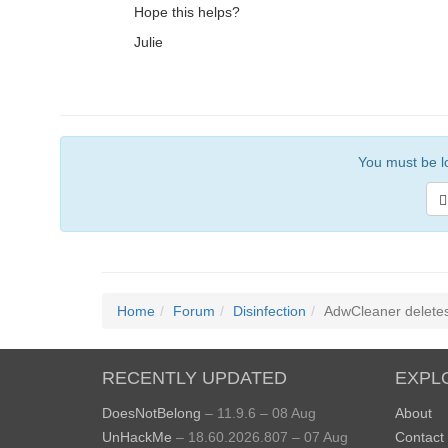
Hope this helps?
Julie
You must be lo
Home
Forum
Disinfection
AdwCleaner deletes
RECENTLY UPDATED
EXPL
DoesNotBelong
– 11.9.6 – 08 Aug
About
UnHackMe
– 18.60.2026.807 – 07 Aug
Contact