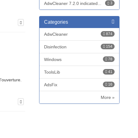
AdwCleaner 7.2.0 indicated...
3
Categories
AdwCleaner
874
Disinfection
154
Windows
78
ToolsLib
41
d'ouverture.
AdsFix
16
More »