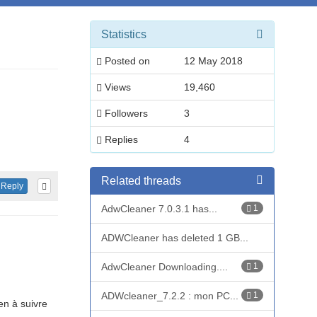
Statistics
Posted on
12 May 2018
Views
19,460
Followers
3
Replies
4
Related threads
Reply
AdwCleaner 7.0.3.1 has...
1
ADWCleaner has deleted 1 GB...
AdwCleaner Downloading....
1
ADWcleaner_7.2.2 : mon PC...
1
en à suivre