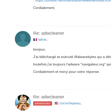
:
https://toolslib.net/downloads/viewdownload/30
Cordialement,
Re: adwcleaner
lafois
,
bonjour,
J'ai téléchargé et exécuté Malwarebytes qui a dé
toutefois j'ai toujours l'adware:"navigateur.org" q
Cordialement et merçi pour votre réponse.
Re: adwcleaner
cocochepeau
,
administrator