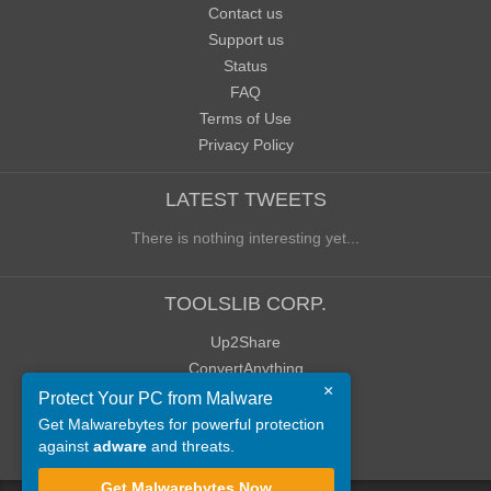
Contact us
Support us
Status
FAQ
Terms of Use
Privacy Policy
LATEST TWEETS
There is nothing interesting yet...
TOOLSLIB CORP.
Up2Share
ConvertAnything
×
WoWClassicUI (WCUI)
Protect Your PC from Malware
Old Blog
Get Malwarebytes for powerful protection
against
adware
and threats.
Old Forum
Get Malwarebytes Now