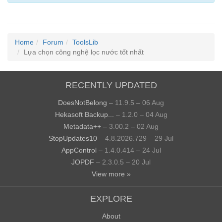
Home
Forum
ToolsLib
Lựa chọn công nghệ lọc nước tốt nhất
RECENTLY UPDATED
DoesNotBelong
– 11.9.5 – 06 Aug
Hekasoft Backup...
– 1.2.0 – 04 Aug
Metadata++
– 3.00.2 – 02 Aug
StopUpdates10
– 4.8.2026.729 – 29 Jul
AppControl
– 1.4.0.414 – 24 Jul
JOPDF
– 2.3.0.5 – 20 Jul
View more »
EXPLORE
About