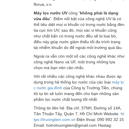
florua,.v.v.
Máy lọc nước UV
cũng “
không phải là dạng
vừa đâu
”. Điểm nổi bật của công nghệ UV là có
thể tiêu diệt mọi vi khuẩn có trong nước bằng đèn
tia cực tím UV, sau đó, mọi xác vi khuẩn cũng
như chất bẩn có trong nước đều sẽ bị loại bỏ,
điều này giúp nước giảm thiểu tối đa trình trạng
tái nhiễm khuẩn do để ngoài môi trường quá lâu.
Ngoài ra vẫn còn một số các công nghệ khác như
công nghệ Nano và UF, một trong những lựa
chọn mà bạn nên cân nhắc.
Với rất nhiều các công nghệ khác nhau được áp
dụng trong hệ thống lọc nước của các loại
máy lọ
c nước gia đình
của Công ty Trường Tiền, chúng
tôi tự tin sẽ luôn mang đến cho bạn những sản
phẩm lọc nước chất lượng tốt nhất.
Thông tin liên hệ: Địa chỉ: 37NH, Đường số 14A,
Tân Thuận Tây, Quận 7, Hồ Chí Minh Website:
ht
tps://truongtien.com.vn
Điện thoại: 090 992 32 15
Email: hotrotruongtien@gmail.com Hastag: