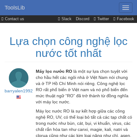
ToolsLib
Contact us
Slack
Discord
Twitter
Facebook
Lựa chọn công nghệ lọc
nước tốt nhất
Máy lọc nước RO
là một sự lựa chọn tuyệt vời
cho hầu hết các ngôi nhà ở Việt Nam nói chung
và ở TP Hồ Chí Minh nói riêng. Công nghệ lọc
RO rất phổ biến ở Việt nam và nó phổ biến đến
barryalen1992
mức thuật ngữ “RO” đã trở thành từ đồng nghĩa
với máy lọc nước.
Máy lọc nước RO là sự kết hợp giữa các công
nghệ RO, UV, có thể loại bỏ tất cả các tạp chất có
trong nước như bùn, cát, bụi, vi khuẩn, virus, các
chất rắn hòa tan như canxi, magie, kali, natri và
clorua cũng như các kim loại nặng như chì, asen,