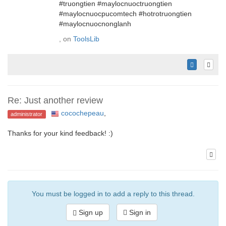
#truongtien #maylocnuoctruongtien
#maylocnuocpucomtech #hotrotruongtien
#maylocnuocnonglanh
, on
ToolsLib
Re: Just another review
cocochepeau
,
administrator
Thanks for your kind feedback! :)
You must be logged in to add a reply to this thread.
Sign up
Sign in