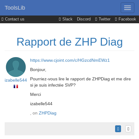
ToolsLib
Contact us
Slack
Discord
Twitter
Facebook
Rapport de ZHP Diag
https://www.cjoint.com/c/HGzcdNmEWz1
Bonjour,
Pourriez-vous lire le rapport de ZHPDiag et me dire
izabelle544
si je suis infectée SVP?
Merci
izabelle544
, on
ZHPDiag