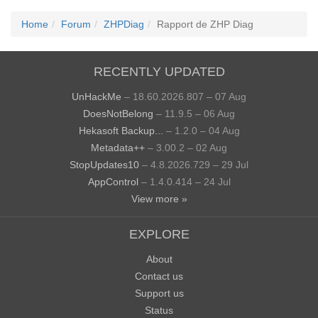
Home
Forum
ZHPDiag
Rapport de ZHP Diag
RECENTLY UPDATED
UnHackMe
– 18.60.2026.807 – 07 Aug
DoesNotBelong
– 11.9.5 – 06 Aug
Hekasoft Backup...
– 1.2.0 – 04 Aug
Metadata++
– 3.00.2 – 02 Aug
StopUpdates10
– 4.8.2026.729 – 29 Jul
AppControl
– 1.4.0.414 – 24 Jul
View more »
EXPLORE
About
Contact us
Support us
Status