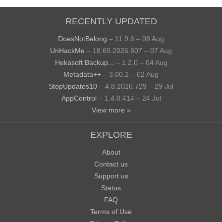
RECENTLY UPDATED
DoesNotBelong
– 11.9.6 – 08 Aug
UnHackMe
– 18.60.2026.807 – 07 Aug
Hekasoft Backup...
– 1.2.0 – 04 Aug
Metadata++
– 3.00.2 – 02 Aug
StopUpdates10
– 4.8.2026.729 – 29 Jul
AppControl
– 1.4.0.414 – 24 Jul
View more »
EXPLORE
About
Contact us
Support us
Status
FAQ
Terms of Use