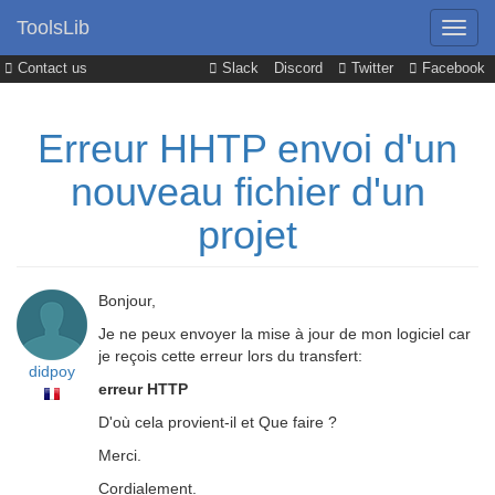
ToolsLib
Contact us
Slack
Discord
Twitter
Facebook
Erreur HHTP envoi d'un
nouveau fichier d'un
projet
Bonjour,
Je ne peux envoyer la mise à jour de mon logiciel car
je reçois cette erreur lors du transfert:
didpoy
erreur HTTP
D'où cela provient-il et Que faire ?
Merci.
Cordialement.