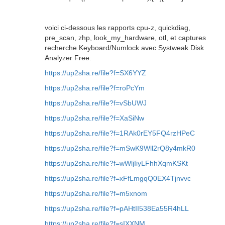
voici ci-dessous les rapports cpu-z, quickdiag,
pre_scan, zhp, look_my_hardware, otl, et captures
recherche Keyboard/Numlock avec Systweak Disk
Analyzer Free:
https://up2sha.re/file?f=SX6YYZ
https://up2sha.re/file?f=roPcYm
https://up2sha.re/file?f=vSbUWJ
https://up2sha.re/file?f=XaSiNw
https://up2sha.re/file?f=1RAk0rEY5FQ4rzHPeC
https://up2sha.re/file?f=mSwK9Wll2rQ8y4mkR0
https://up2sha.re/file?f=wWljIiyLFhhXqmKSKt
https://up2sha.re/file?f=xFfLmgqQ0EX4Tjnvvc
https://up2sha.re/file?f=m5xnom
https://up2sha.re/file?f=pAHtII538Ea55R4hLL
https://up2sha.re/file?f=sIXXNM