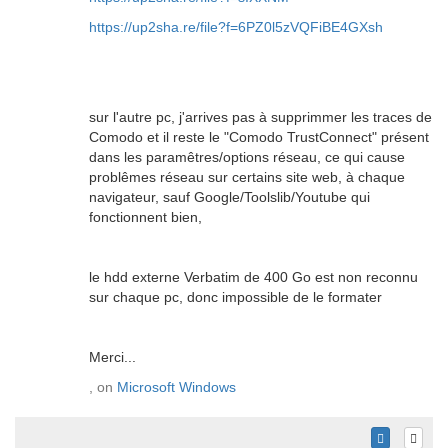
https://up2sha.re/file?f=6PZ0l5zVQFiBE4GXsh
sur l'autre pc, j'arrives pas à supprimmer les traces de
Comodo et il reste le "Comodo TrustConnect" présent
dans les paramêtres/options réseau, ce qui cause
problêmes réseau sur certains site web, à chaque
navigateur, sauf Google/Toolslib/Youtube qui
fonctionnent bien,
le hdd externe Verbatim de 400 Go est non reconnu
sur chaque pc, donc impossible de le formater
Merci...
, on
Microsoft Windows