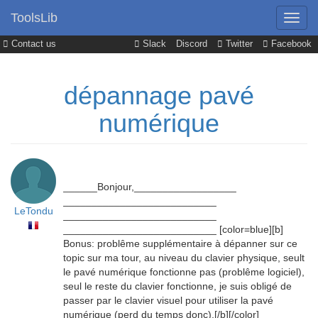
ToolsLib
Contact us
Slack
Discord
Twitter
Facebook
dépannage pavé
numérique
______Bonjour,__________________
___________________________
LeTondu
___________________________
___________________________ [color=blue][b]
Bonus: problême supplémentaire à dépanner sur ce
topic sur ma tour, au niveau du clavier physique, seult
le pavé numérique fonctionne pas (problême logiciel),
seul le reste du clavier fonctionne, je suis obligé de
passer par le clavier visuel pour utiliser la pavé
numérique (perd du temps donc),[/b][/color]