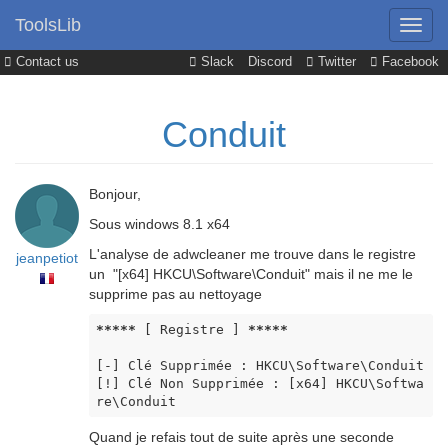
ToolsLib
Contact us
Slack
Discord
Twitter
Facebook
Conduit
Bonjour,
Sous windows 8.1 x64
L'analyse de adwcleaner me trouve dans le registre
jeanpetiot
un "[x64] HKCU\Software\Conduit" mais il ne me le
supprime pas au nettoyage
*****
 [ Registre ] 
*****
[-] Clé Supprimée : HKCU\Software\Conduit 
[!] Clé Non Supprimée : [x64] HKCU\Softwa
re\Conduit
Quand je refais tout de suite après une seconde