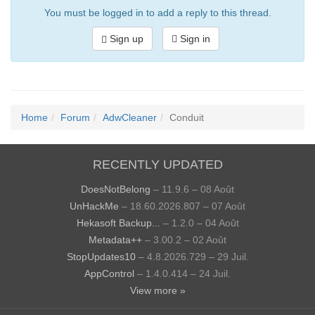
You must be logged in to add a reply to this thread.
Sign up
Sign in
Home
Forum
AdwCleaner
Conduit
RECENTLY UPDATED
DoesNotBelong
– 11.9.6 – 08 Août
UnHackMe
– 18.60.2026.807 – 07 Août
Hekasoft Backup...
– 1.2.0 – 04 Août
Metadata++
– 3.00.2 – 02 Août
StopUpdates10
– 4.8.2026.729 – 29 Juil.
AppControl
– 1.4.0.414 – 24 Juil.
View more »