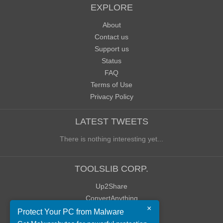
EXPLORE
About
Contact us
Support us
Status
FAQ
Terms of Use
Privacy Policy
LATEST TWEETS
There is nothing interesting yet...
TOOLSLIB CORP.
Up2Share
ConvertAnything
×
WoWClassicUI (WCUI)
Protect Your PC from Malware
Old Blog