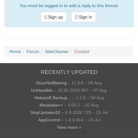
You must be logged in to add a reply to this thread.
Sign up
Sign in
Home
Forum
AdwCleaner
Conduit
RECENTLY UPDATED
DoesNotBelong
– 11.9.6 – 08 Aug
UnHackMe
– 18.60.2026.807 – 07 Aug
Hekasoft Backup...
– 1.2.0 – 04 Aug
Metadata++
– 3.00.2 – 02 Aug
StopUpdates10
– 4.8.2026.729 – 29 Jul
AppControl
– 1.4.0.414 – 24 Jul
View more »