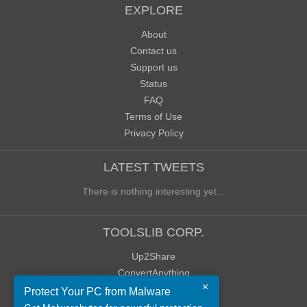
EXPLORE
About
Contact us
Support us
Status
FAQ
Terms of Use
Privacy Policy
LATEST TWEETS
There is nothing interesting yet...
TOOLSLIB CORP.
Up2Share
ConvertAnything
×
WoWClassicUI (WCUI)
Protect Your PC from Malware
Old Blog