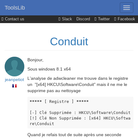
ToolsLib
Contact us
Slack
Discord
Twitter
Facebook
Conduit
Bonjour,
Sous windows 8.1 x64
L'analyse de adwcleaner me trouve dans le registre
jeanpetiot
un "[x64] HKCU\Software\Conduit" mais il ne me le
supprime pas au nettoyage
*****
 [ Registre ] 
*****
[-] Clé Supprimée : HKCU\Software\Conduit 
[!] Clé Non Supprimée : [x64] HKCU\Softwa
re\Conduit
Quand je refais tout de suite après une seconde