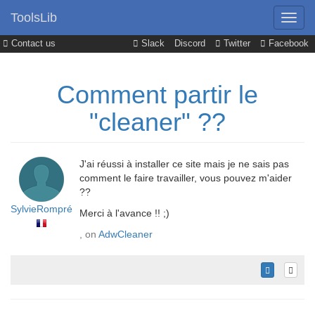
ToolsLib
Contact us
Slack
Discord
Twitter
Facebook
Comment partir le
"cleaner" ??
J'ai réussi à installer ce site mais je ne sais pas
comment le faire travailler, vous pouvez m'aider
??
SylvieRompré
Merci à l'avance !! ;)
, on
AdwCleaner