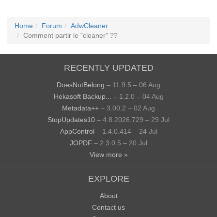
Home
Forum
AdwCleaner
Comment partir le "cleaner" ??
RECENTLY UPDATED
DoesNotBelong
– 11.9.5 – 06 Aug
Hekasoft Backup...
– 1.2.0 – 04 Aug
Metadata++
– 3.00.2 – 02 Aug
StopUpdates10
– 4.8.2026.729 – 29 Jul
AppControl
– 1.4.0.414 – 24 Jul
JOPDF
– 2.3.0.5 – 20 Jul
View more »
EXPLORE
About
Contact us