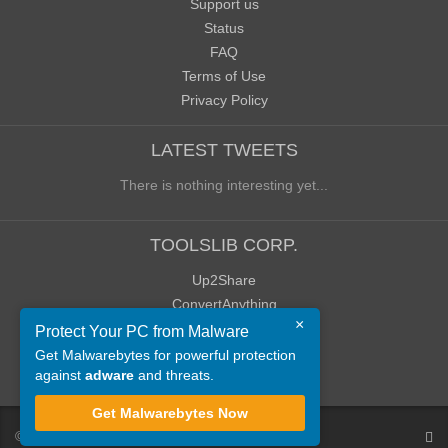
Support us
Status
FAQ
Terms of Use
Privacy Policy
LATEST TWEETS
There is nothing interesting yet...
TOOLSLIB CORP.
Up2Share
ConvertAnything
×
WoWClassicUI (WCUI)
Protect Your PC from Malware
Old Blog
Get Malwarebytes for powerful protection
against
adware
and threats.
Old Forum
Get Malwarebytes Now
©
ToolsLib