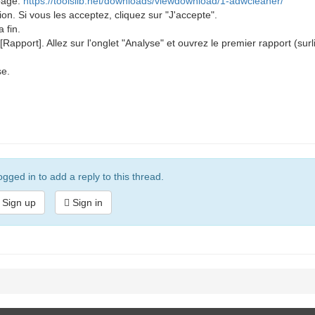
page:
https://toolslib.net/downloads/viewdownload/1-adwcleaner/
tion. Si vous les acceptez, cliquez sur "J'accepte".
 fin.
[Rapport]. Allez sur l'onglet "Analyse" et ouvrez le premier rapport (sur
se.
gged in to add a reply to this thread.
Sign up
Sign in