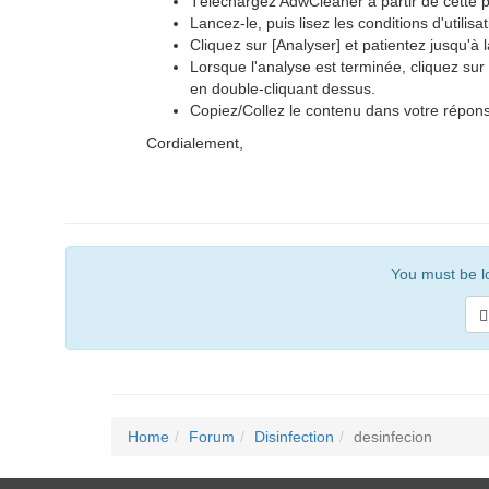
Téléchargez AdwCleaner à partir de cette 
Lancez-le, puis lisez les conditions d'utilisa
Cliquez sur [Analyser] et patientez jusqu'à la
Lorsque l'analyse est terminée, cliquez sur 
en double-cliquant dessus.
Copiez/Collez le contenu dans votre répon
Cordialement,
You must be lo
Home
Forum
Disinfection
desinfecion