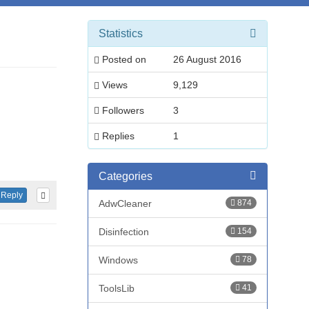
Statistics
Posted on
26 August 2016
Views
9,129
Followers
3
Replies
1
Categories
Reply
AdwCleaner
874
Disinfection
154
Windows
78
ToolsLib
41