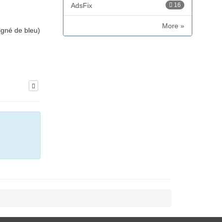
AdsFix
16
More »
ligné de bleu)