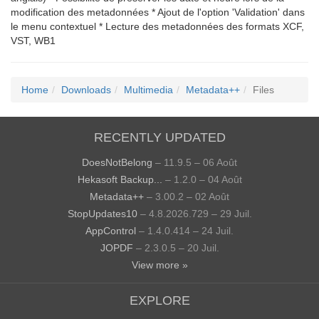
modification des metadonnées * Ajout de l'option 'Validation' dans
le menu contextuel * Lecture des metadonnées des formats XCF,
VST, WB1
Home
Downloads
Multimedia
Metadata++
Files
RECENTLY UPDATED
DoesNotBelong
– 11.9.5 – 06 Août
Hekasoft Backup...
– 1.2.0 – 04 Août
Metadata++
– 3.00.2 – 02 Août
StopUpdates10
– 4.8.2026.729 – 29 Juil.
AppControl
– 1.4.0.414 – 24 Juil.
JOPDF
– 2.3.0.5 – 20 Juil.
View more »
EXPLORE