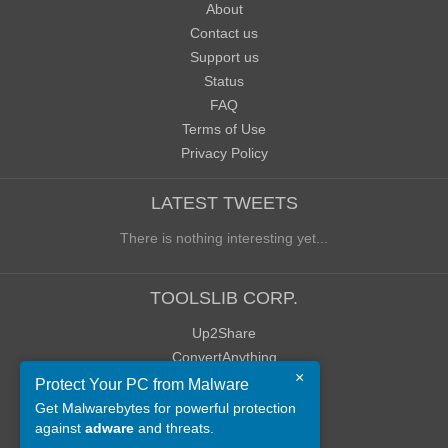
About
Contact us
Support us
Status
FAQ
Terms of Use
Privacy Policy
LATEST TWEETS
There is nothing interesting yet...
TOOLSLIB CORP.
Up2Share
ConvertAnything
×
WoWClassicUI (WCUI)
Protect Your PC from Malware
Old Blog
Get Malwarebytes for powerful protection
against
adware
and threats.
Old Forum