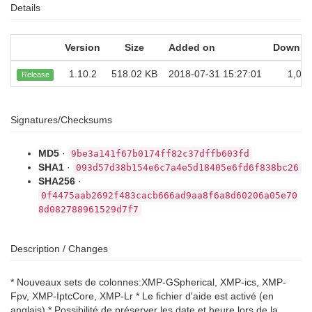
Details
Version
Size
Added on
Downlo
1.10.2
518.02 KB
2018-07-31 15:27:01
1,03
Release
Signatures/Checksums
MD5
·
9be3a141f67b0174ff82c37dffb603fd
SHA1
·
093d57d38b154e6c7a4e5d18405e6fd6f838bc26
SHA256
·
0f4475aab2692f483cacb666ad9aa8f6a8d60206a05e70
8d082788961529d7f7
Description / Changes
* Nouveaux sets de colonnes:XMP-GSpherical, XMP-ics, XMP-
Fpv, XMP-IptcCore, XMP-Lr * Le fichier d'aide est activé (en
anglais) * Possibilité de préserver les date et heure lors de la