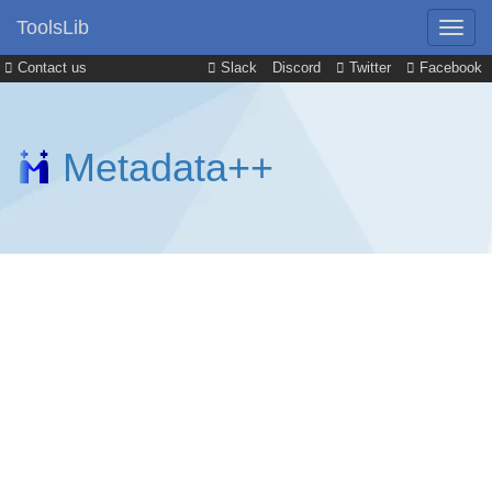
ToolsLib
Contact us
Slack
Discord
Twitter
Facebook
Metadata++