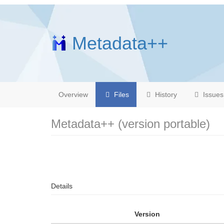
Metadata++
Overview
Files
History
Issues
Metadata++ (version portable)
Details
Version