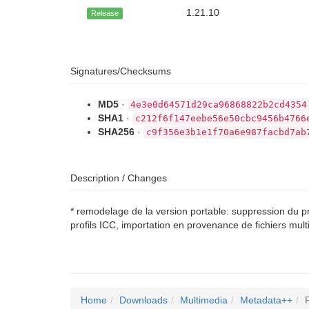
1.21.10
Release
Signatures/Checksums
MD5
·
4e3e0d64571d29ca96868822b2cd4354
SHA1
·
c212f6f147eebe56e50cbc9456b4766
SHA256
·
c9f356e3b1e1f70a6e987facbd7ab
Description / Changes
* remodelage de la version portable: suppression du pr
profils ICC, importation en provenance de fichiers mul
Home
Downloads
Multimedia
Metadata++
F