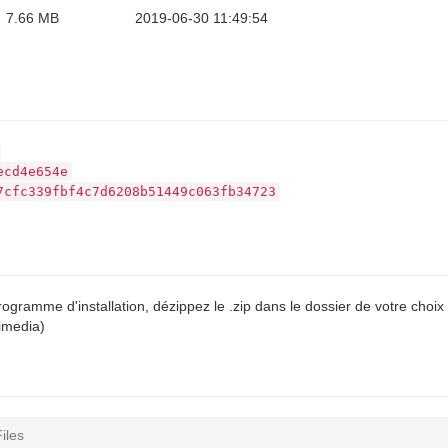
7.66 MB
2019-06-30 11:49:54
ecd4e654e
7cfc339fbf4c7d6208b51449c063fb34723
ogramme d'installation, dézippez le .zip dans le dossier de votre choix 
timedia)
iles