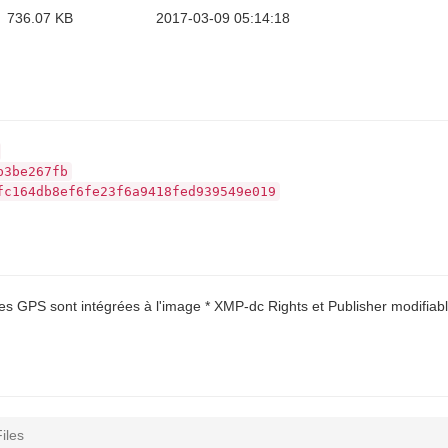
736.07 KB
2017-03-09 05:14:18
b3be267fb
fc164db8ef6fe23f6a9418fed939549e019
nées GPS sont intégrées à l'image * XMP-dc Rights et Publisher modifia
iles