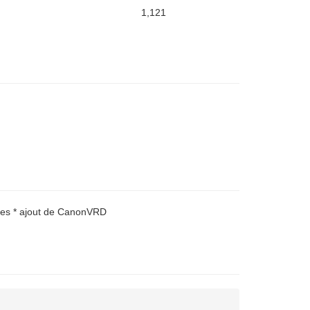
1,121
bles * ajout de CanonVRD