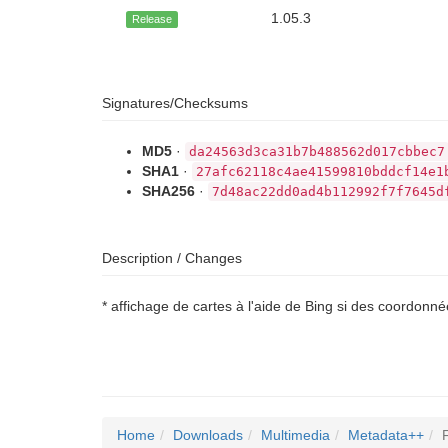
1.05.3
Release
Signatures/Checksums
MD5
·
da24563d3ca31b7b488562d017cbbec7
SHA1
·
27afc62118c4ae41599810bddcf14e1
SHA256
·
7d48ac22dd0ad4b112992f7f7645d
Description / Changes
* affichage de cartes à l'aide de Bing si des coordon
Home
Downloads
Multimedia
Metadata++
F