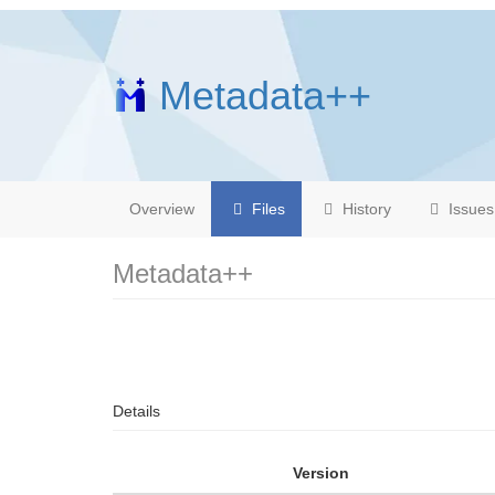
Metadata++
Overview
Files
History
Issues
Metadata++
Details
Version