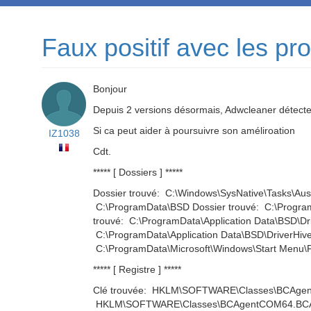
Faux positif avec les pr
Bonjour
Depuis 2 versions désormais, Adwcleaner détecte 
Si ca peut aider à poursuivre son améliroation
IZ1038
Cdt.
***** [ Dossiers ] *****
Dossier trouvé: C:\Windows\SysNative\Tasks\Aus
C:\ProgramData\BSD Dossier trouvé: C:\Program
trouvé: C:\ProgramData\Application Data\BSD\Dri
C:\ProgramData\Application Data\BSD\DriverHive
C:\ProgramData\Microsoft\Windows\Start Menu\P
***** [ Registre ] *****
Clé trouvée: HKLM\SOFTWARE\Classes\BCAgen
HKLM\SOFTWARE\Classes\BCAgentCOM64.BCAge