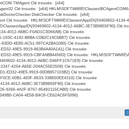
COM.TMAgent Clé trouvée: [x64]
nt32 Clé trouvée: [x64] HKLM\SOFTWARE\Classes\BCAgentCOM6
kDoctorChecker.DiskChecker Clé trouvée: [x64]
 Clé trouvée: HKLM\SOFTWARE\Classes\AppID\{93469602-4134-
Classes\AppID\{93469602-4134-4012-A6BC-3E73B9855F90} Clé tro
34-4012-A6BC-F0AD1C3D66AB} Clé trouvée:
-193C-4192-B8BA-C0B2C19C6B87} Clé trouvée:
-83DD-4E80-AC51-997CA2BA1080} Clé trouvée:
D32-49E5-9919-863B4A40A1A1} Clé trouvée:
ED32-49E5-9919-CBF4ABB4456D} Clé trouvée: HKLM\SOFTWARE\Au
469602-4134-4012-A6BC-D46FF1C671E9} Clé trouvée:
47-4254-A65E-204AC55E2508} Clé trouvée:
-ED32-49E5-9919-00DB857103B2} Clé trouvée:
CE-00B1-483F-8633-33B650EE4310} Clé trouvée:
34-4012-A6BC-3E73B9855F90} Clé trouvée:
9266-4A2F-8767-85482115CAB0} Clé trouvée:
49B0-CA04-4E58-B4C8-CE62AC6F5096}