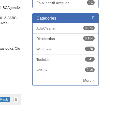
Faux positif avec les...
1
4.BCAgent64
4012-A6BC-
Categories
uvée:
AdwCleaner
874
Disinfection
154
slogics Clé
Windows
78
ToolsLib
41
AdsFix
16
More »
Reply