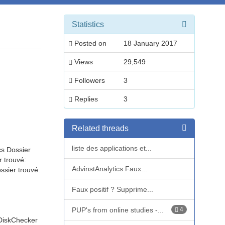
Statistics
Posted on
18 January 2017
Views
29,549
Followers
3
Replies
3
Related threads
:
liste des applications et...
s Dossier
 trouvé:
AdvinstAnalytics Faux...
sier trouvé:
Faux positif ? Supprime...
PUP's from online studies -...
4
iskChecker