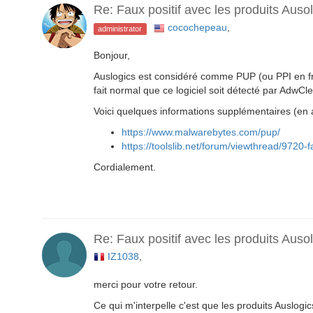
Re: Faux positif avec les produits Auso
cocochepeau
,
administrator
Bonjour,
Auslogics est considéré comme PUP (ou PPI en fra
fait normal que ce logiciel soit détecté par AdwCl
Voici quelques informations supplémentaires (en a
https://www.malwarebytes.com/pup/
https://toolslib.net/forum/viewthread/9720-fa
Cordialement.
Re: Faux positif avec les produits Auso
IZ1038
,
merci pour votre retour.
Ce qui m'interpelle c'est que les produits Auslogic