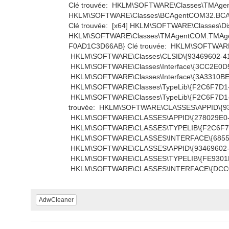
Clé trouvée: HKLM\SOFTWARE\Classes\TMAgent
HKLM\SOFTWARE\Classes\BCAgentCOM32.BCAge
Clé trouvée: [x64] HKLM\SOFTWARE\Classes\Dis
HKLM\SOFTWARE\Classes\TMAgentCOM.TMAgent
F0AD1C3D66AB} Clé trouvée: HKLM\SOFTWARE\
HKLM\SOFTWARE\Classes\CLSID\{93469602-41
HKLM\SOFTWARE\Classes\Interface\{3CC2E0D5
HKLM\SOFTWARE\Classes\Interface\{3A3310BE
HKLM\SOFTWARE\Classes\TypeLib\{F2C6F7D1-E
HKLM\SOFTWARE\Classes\TypeLib\{F2C6F7D1-
trouvée: HKLM\SOFTWARE\CLASSES\APPID\{93
HKLM\SOFTWARE\CLASSES\APPID\{278029E0-23
HKLM\SOFTWARE\CLASSES\TYPELIB\{F2C6F7D1
HKLM\SOFTWARE\CLASSES\INTERFACE\{6855F0
HKLM\SOFTWARE\CLASSES\APPID\{93469602-41
HKLM\SOFTWARE\CLASSES\TYPELIB\{FE9301D5-
HKLM\SOFTWARE\CLASSES\INTERFACE\{DCC0
AdwCleaner