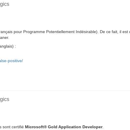
lgics
nçais pour Programme Potentiellement Indésirable). De ce fait, il est 
eaner.
nglais) :
lse-positive/
lgics
s sont certifié
Microsoft® Gold Application Developer
.