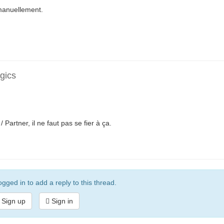
 manuellement.
lgics
 Partner, il ne faut pas se fier à ça.
gged in to add a reply to this thread.
Sign up
Sign in