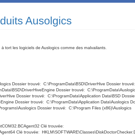
oduits Ausolgics
à tort les logiciels de Auslogics comme des malvailants.
logics Dossier trouvé: C:\ProgramData\BSD\DriverHive Dossier trouvé
Data\BSD\DriverHiveEngine Dossier trouvé: C:\ProgramData\Auslogic
verHive Dossier trouvé: C:\ProgramData\Application Data\BSD Dossier
Engine Dossier trouvé: C:\ProgramData\Application Data\Auslogics Dos
rograms\Auslogics Dossier trouvé: C:\Program Files (x86)\Auslogics
tCOM32.BCAgent32 Clé trouvée:
nt64 Clé trouvée: HKLM\SOFTWARE\Classes\DiskDoctorChecker.D