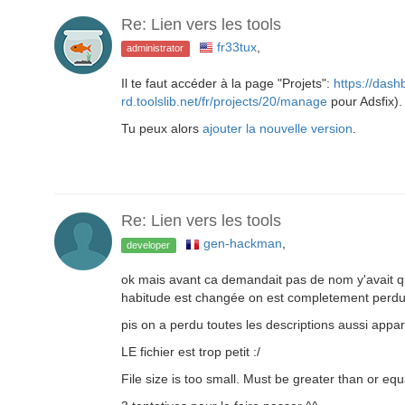
Re: Lien vers les tools
fr33tux
,
administrator
Il te faut accéder à la page "Projets":
https://dashb
rd.toolslib.net/fr/projects/20/manage
pour Adsfix).
Tu peux alors
ajouter la nouvelle version
.
Re: Lien vers les tools
gen-hackman
,
developer
ok mais avant ca demandait pas de nom y'avait qu
habitude est changée on est completement perdu
pis on a perdu toutes les descriptions aussi appare
LE fichier est trop petit :/
File size is too small. Must be greater than or equ