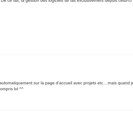
 ce fait, la gestion des logiciels se fait exclusivement depuis celui-ci 
 automatiquement sur la page d'accueil avec projets etc....mais quand j
compris lol ^^