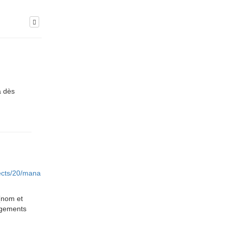
a dès
jects/20/mana
 (nom et
angements