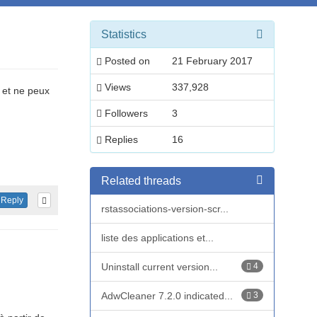
Statistics
Posted on
21 February 2017
Views
337,928
s et ne peux
Followers
3
Replies
16
Related threads
Reply
rstassociations-version-scr...
liste des applications et...
Uninstall current version...
4
AdwCleaner 7.2.0 indicated...
3