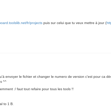
oard.toolslib.net/fr/projects
puis sur celui que tu veux mettre à jour (
ht
'à envoyer le fichier et changer le numero de version c'est pour ca dè
s ^^
mment :/ faut tout refaire pour tous les tools !!
al to 1 B.