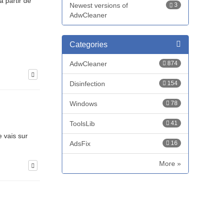
à partir de
Newest versions of
3
AdwCleaner
Categories
AdwCleaner
874
Disinfection
154
Windows
78
ToolsLib
41
e vais sur
AdsFix
16
More »