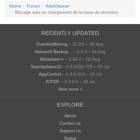
Home
Forum
AdwCleaner
Blocage adw au chargement de la base de données
RECENTLY UPDATED
DoesNotBelong
– 11.9.5 – 06 Aug
Hekasoft Backup...
– 1.2.0 – 04 Aug
Metadata++
– 3.00.2 – 02 Aug
StopUpdates10
– 4.8.2026.729 – 29 Jul
AppControl
– 1.4.0.414 – 24 Jul
JOPDF
– 2.3.0.5 – 20 Jul
View more »
EXPLORE
About
Contact us
Support us
Status