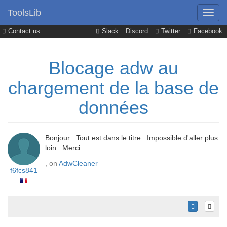
ToolsLib
Contact us
Slack
Discord
Twitter
Facebook
Blocage adw au
chargement de la base de
données
Bonjour . Tout est dans le titre . Impossible d'aller plus
loin . Merci .
, on
AdwCleaner
f6fcs841