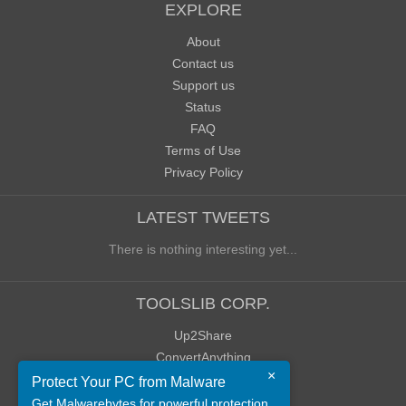
EXPLORE
About
Contact us
Support us
Status
FAQ
Terms of Use
Privacy Policy
LATEST TWEETS
There is nothing interesting yet...
TOOLSLIB CORP.
Up2Share
ConvertAnything
×
WoWClassicUI (WCUI)
Protect Your PC from Malware
Old Blog
Get Malwarebytes for powerful protection