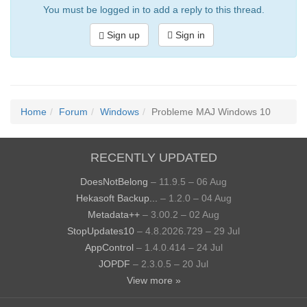
You must be logged in to add a reply to this thread.
Sign up
Sign in
Home
Forum
Windows
Probleme MAJ Windows 10
RECENTLY UPDATED
DoesNotBelong
– 11.9.5 – 06 Aug
Hekasoft Backup...
– 1.2.0 – 04 Aug
Metadata++
– 3.00.2 – 02 Aug
StopUpdates10
– 4.8.2026.729 – 29 Jul
AppControl
– 1.4.0.414 – 24 Jul
JOPDF
– 2.3.0.5 – 20 Jul
View more »